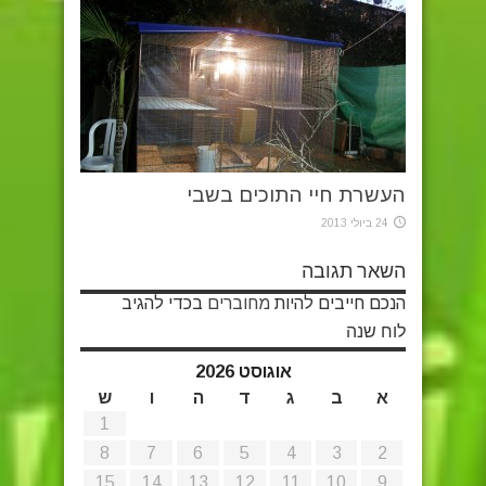
העשרת חיי התוכים בשבי
24 ביולי 2013
השאר תגובה
הנכם חייבים להיות
מחוברים
בכדי להגיב
לוח שנה
אוגוסט 2026
א
ב
ג
ד
ה
ו
ש
1
8
7
6
5
4
3
2
15
14
13
12
11
10
9