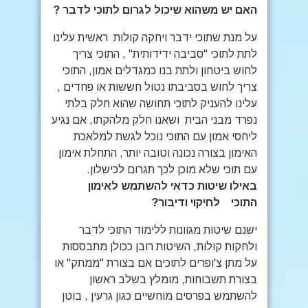
האם יש משהוא שיכול לגרום לתוכי לדבר ?
על מנת שתוכי ידבר ויחקה קולות ראשית עלינו
לתת לתוכי "סביבה ידידותית" , התוכי צריך
לחוש ביטחון ולתת בנו כמגדלים אמון, התוכי
צריך לחוש בסביבתו נטול חששות או פחדים ,
עלינו להעניק לתוכי תחושה שהוא חלק בלתי
נפרד מבני הבית ושאנו חלק מלהקתו, אם נגיע
ליחסי אמון עם התוכי נוכל לגשת למלאכת
האימון בצורה נכונה וטובה יותר, התחלת אימון
עם תוכי שלא מוכן לכך תגרום לכישלון.
באילו שיטות כדאי להשתמש לאימון
התוכי
לחיקוי ודיבור?
ישנם שיטות מגוונות ללימוד התוכי לדבר
ולחקות קולות, השיטות רובן ככולן מתבססות
על מתן צ'ופרים לתוכים אם בצורת "ממתק" או
בצורת תשבוחות, מומלץ בשלב ראשון
להשתמש בפרסים מוחשיים כגון גרעין , בוטן