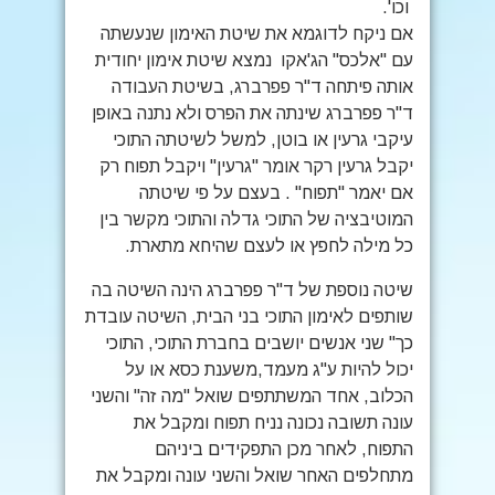
וכו'.
אם ניקח לדוגמא את שיטת האימון שנעשתה
עם "אלכס" הג'אקו נמצא שיטת אימון יחודית
אותה פיתחה ד"ר פפרברג, בשיטת העבודה
ד"ר פפרברג שינתה את הפרס ולא נתנה באופן
עיקבי גרעין או בוטן, למשל לשיטתה התוכי
יקבל גרעין רקר אומר "גרעין" ויקבל תפוח רק
אם יאמר "תפוח" . בעצם על פי שיטתה
המוטיבציה של התוכי גדלה והתוכי מקשר בין
כל מילה לחפץ או לעצם שהיחא מתארת.
שיטה נוספת של ד"ר פפרברג הינה השיטה בה
שותפים לאימון התוכי בני הבית, השיטה עובדת
כך" שני אנשים יושבים בחברת התוכי, התוכי
יכול להיות ע"ג מעמד,משענת כסא או על
הכלוב, אחד המשתתפים שואל "מה זה" והשני
עונה תשובה נכונה נניח תפוח ומקבל את
התפוח, לאחר מכן התפקידים ביניהם
מתחלפים האחר שואל והשני עונה ומקבל את