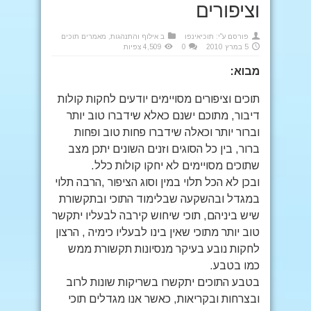
וציפורים
פורסם ע"י:
תוכיאינפו
ב
אילוף והתנהגות
,
מאמרים תוכים
5 במרץ 2010
0
4,509 צפיות
מבוא:
תוכים וציפורים מסויימים יודעים לחקות קולות
דיבור, מתוכם ישנם כאלא שידברו טוב יותר
וברור יותר וכאלה שידברו פחות טוב ופחות
ברור, בין כל הסוגים וזנים השונים יתכן מצב
שתוכים מסויימים לא יחקו קולות כלל.
ובכן לא הכל תלוי במין וסוג הציפור ,הרבה תלוי
במגדל ובהשקעה שבלימוד התוכי ובתקשורת
שיש ביניהם, תוכי שיחוש קירבה לבעליו יתקשר
טוב יותר מתוכי שאין בינו לבעליו כימיה , הרצון
לחקות נובע בעיקר מנסיונות תקשורת ממש
כמו בטבע.
בטבע התוכים יתקשרו בשריקות שונות לרוב
ובצרחות ובקריאות, כאשר אנו מגדלים תוכי