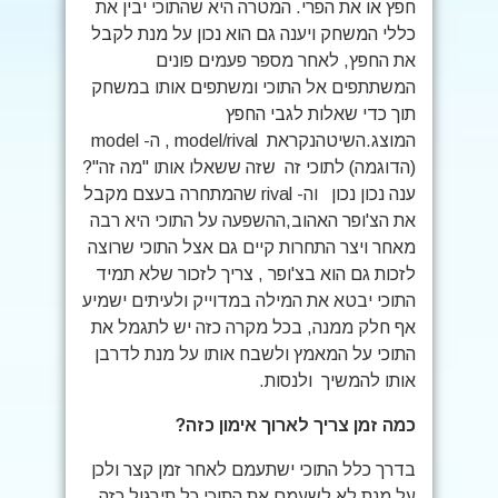
חפץ או את הפרי. המטרה היא שהתוכי יבין את
כללי המשחק ויענה גם הוא נכון על מנת לקבל
את החפץ, לאחר מספר פעמים פונים
המשתתפים אל התוכי ומשתפים אותו במשחק
תוך כדי שאלות לגבי החפץ
המוצג.השיטהנקראת model/rival , ה- model
(הדוגמה) לתוכי זה שזה ששאלו אותו "מה זה"?
ענה נכון נכון וה- rival שהמתחרה בעצם מקבל
את הצ'ופר האהוב,ההשפעה על התוכי היא רבה
מאחר ויצר התחרות קיים גם אצל התוכי שרוצה
לזכות גם הוא בצ'ופר , צריך לזכור שלא תמיד
התוכי יבטא את המילה במדוייק ולעיתים ישמיע
אף חלק ממנה, בכל מקרה כזה יש לתגמל את
התוכי על המאמץ ולשבח אותו על מנת לדרבן
אותו להמשיך ולנסות.
כמה זמן צריך לארוך אימון כזה?
בדרך כלל התוכי ישתעמם לאחר זמן קצר ולכן
על מנת לא לשעמם את התוכי כל תירגול כזה