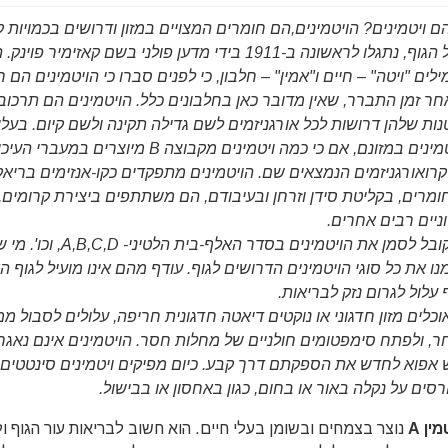
ם ויטמינים? הויטמינים,הם חומרים המצויים במזון ודרושים בכמויות 
של הגוף, נתגלו לראשונה ב-1911 בידי מדען פולני בשם קאזימי
לים "ויטה" – חיים ו"אמין" – חלבון, כי לפנים סברו כי הויטמינים הם ח
חר זמן התברר, שאין מדובר כאן בחלבונים כלל. הויטמינים הם תרכובו
נות שלהן דרושות לכל אורגניזמים לשם גדילה תקינה ולשם קיום. בעלי
ויטמינים במזונם, אם כי כמה ויטמינים מקבוצה B מיוצרים ב
קרואורגניזמים הנמצאים שם. הויטמינים מתפקדים כקו-אנזימים בריאק
ומרים, בקליטת סידן וזרחן ובעיבודם, הם משתתפים ביצירת קרומים
וניים רבים אחרים.
מקובל לסמן את הויטמינים בס
נו את כל סוגי הויטמינים הדרושים לגוף. עודף מהם אינו מועיל לגוף 
 עלול לגרום נזק לבריאות.
וכלים מזון חדגוני או נוקטים דיאטה חדגונית חריפה, עלולים לסבול ממ
ר, ולפתח סימפטומים חולניים של מחלות חסר. הויטמינים אינם נאגרי
ש אפוא לחדש את הספקתם דרך קבע. כיום מפיקים ויטמינים סינטטים
רסים על נקלה באור או בחום, כגון באחסון או בבישול.
מין A
נוצר בצמחים ובשומן בעלי חיים. הוא חשוב לבריאות עור הגוף ול