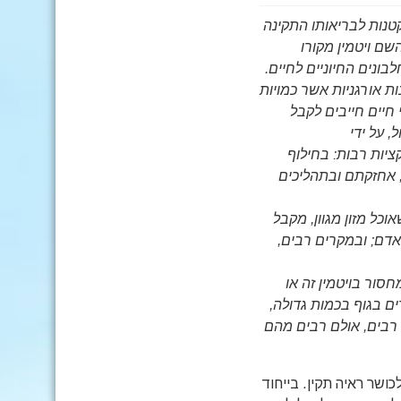
קטנות לבריאותו התקינה
ר פוינק. השם ויטמין מקורו
לבונים החיוניים לחיים.
ת אורגניות אשר כמויות
 חיים חייבים לקבל
מעברי העיכול, על ידי
ציות רבות: בחילוף
, אחזקתם ובתהליכים
דר האלף-בית הלטיני- A,B,C,D, וכו'. מי שאוכל מזון מגוון, מקבל
האדם; ובמקרים רבים,
חסור בויטמין זה או
ם בגוף בכמות גדולה,
 רבים, אולם רבים מהם
כושר ראיה תקין. בייחוד