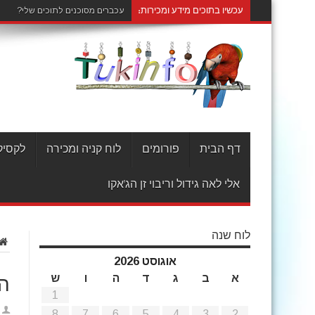
עכשיו בתוכים מידע ומכירות:
עכברים מסוכנים לתוכים שלי?
דף הבית
פורומים
לוח קניה ומכירה
לקסיקו
אלי לאה גידול וריבוי זן הג'אקו
לוח שנה
אוגוסט 2026
א
ב
ג
ד
ה
ו
ש
הו
1
8
7
6
5
4
3
2