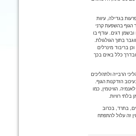
עות בגדילה, עיוות
ר הגוף בהשפעת קרני
בשמן דגים. עודף בו
וגבר בתוך הגולגולת.
וכן בריבוד מינרלים
מש על העור, ובדרך כלל באים בכך
ב לתהליכי הרבייה ולתהליכים
יכוב הזדקנות הגוף.
אנמיה. הוויטמין, כמו
בלתי רוויות.
ם, בתרד, בכרוב
ין זה עלול להתפתח