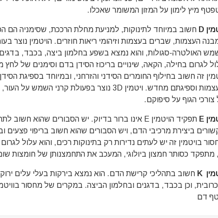
פטף מיץ לימון על המזון המשומר שאכלו.
טמין
D
חשוב במיוחד לתינוקות, למניעת מחלת הרככת, שסימניה הם הפר
בנה העצמות, שברים בעצמות וזיהומי ריאות חוזרים. הויטמין נוצר בעו
מש האולטרה-סגולות, והוא נמצא בשפע בחלמון ביצה, בכבד, בדגים ו
ול לגרום בחילה, הקאה, שינויים בריכוז הסידן בדם וסימנים של לחץ מ
מין זה חשוב בחילוף החומרים הסידני והזרחני, ובמיוחד בספיגת הסידן 
בעצמות וספיגתם מחדש. ויטמין 3D נוצר בפעולת קרני הש
צורכי הגוף על סיפוקם.
טמין
E
תפקיד הויטמין E אינו ברור בדיוק. יש הסבורים שהוא חשו
שורים ביצירת מרכיבי הדם, ויש הסבורים שהוא חשוב בריפוי פצעים ובע
ור בויטמין זה יש לעתים נדירות רק בתינוקות רכים, והוא עלול לגרום ל
, מתפקד כסותר חמצון ביולוגי, המעכב את התחמצנותן של חומצות שומן 
טמין
K
חשוב בתהליכי קרישת הדם. הוא נמצא בירקות בעלי עלים ירוקי
כרובית, וכן בכבד, בדגנים ובחלמון הביצה. במקרים של מחסור בוויטמ
ף דם