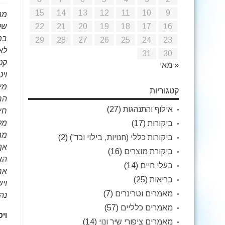
15
14
13
12
11
10
9
מה
22
21
20
19
18
17
16
במי
29
28
27
26
25
24
23
לא
31
30
קט
« מאי
מי
קטגוריות
הח
אילוף והתנהגות
(27)
חי
ביקורות
(17)
ממ
ביקורות כללי (חנויות, בילוי וכד')
(2)
אף
ביקורת מוצרים
(16)
הא
בעלי חיים
(14)
אח
בריאות
(25)
וי
מאמרים וטרינרים
(7)
נה
מאמרים כלליים
(57)
ויט
מאמרים ציפורי שיר ונוי
(14)