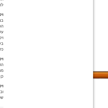
לט
וי
במ
הש
על
ויט
כל 
וי
הק
מחס
כן
וי
וב
שט