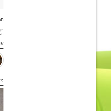
תגי
הקו
הנז
או
מא