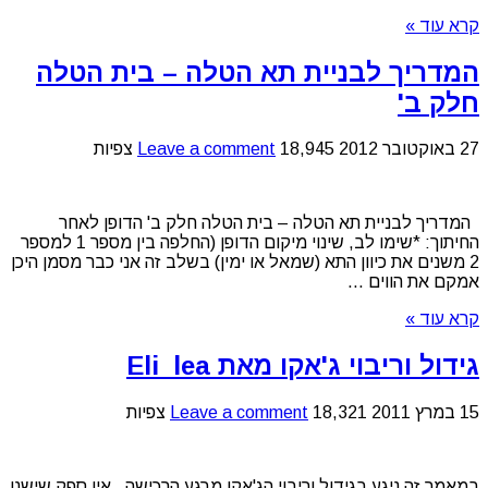
קרא עוד »
המדריך לבניית תא הטלה – בית הטלה
חלק ב'
27 באוקטובר 2012
18,945 צפיות
Leave a comment
המדריך לבניית תא הטלה – בית הטלה חלק ב' הדופן לאחר
החיתוך: *שימו לב, שינוי מיקום הדופן (החלפה בין מספר 1 למספר
2 משנים את כיוון התא (שמאל או ימין) בשלב זה אני כבר מסמן היכן
אמקם את הווים ...
קרא עוד »
גידול וריבוי ג'אקו מאת Eli_lea
15 במרץ 2011
18,321 צפיות
Leave a comment
במאמר זה ניגע בגידול וריבוי הג'אקו מרגע הרכישה , אין ספק שישנן