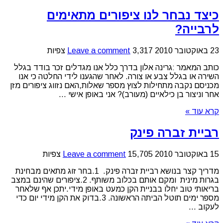
כיצד נבחר לנו ציפורים מתאימים
לרבייה?
23 באוקטובר 2010
3,317 צפיות
Leave a comment
כותב המאמר :גרינה אלון בדרך כלל אנו מגדלים זכר בודד בגלל
השירה או בגלל צבע או צורה. לאחר שהגענו לידי החלטה כי אנו
מכניסם נקבה מתחילות לצוץ מספר שאלות,האם נזווג ציפורים מזן
אחר וניצור בן כילאיים (מעורב)? אני באופן אישי ...
קרא עוד »
רביית זברה פינק
15 באוקטובר 2010
15,705 צפיות
Leave a comment
מדריך קצר בנושא רביית זברה פינק. 1.בחר זוג מתאים מבחינת
בגרות מינית ומקם אותם בכלוב משותף. 2.ציפורים שהינם במצב
בריאותי טוב יחלו בבניית הקן כמעט באופן מידי.יתכן אף שלאחר
מספר ימים תוטל הביתה הראשונה. 3.בדוק את הקן מידי יום כדי
לעקוב ...