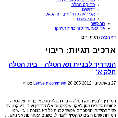
פרויקט מהלב
דרושים
אלי לאה גידול וריבוי זן הג'אקו
תוכי-שופס
צור קשר
אלי לאה גידול וריבוי זן הג'אקו
דף הבית
/
תגית:
ריבוי
ארכיב תגיות:
ריבוי
המדריך לבניית תא הטלה – בית הטלה
חלק א'
27 באוקטובר 2012
20,205 צפיות
Leave a comment
המדריך לבניית תא הטלה – בית הטלה חלק א' בניית תא הטלה
לתוכים גדולים כגון ג'אקו, אקלקטוס,אלכסנדרין ועוד. בעיקרון על
סמך המידות וההסברים אפשר לבנות כל תא בצורת L ע"י שינוי
המידות שאנו רוצים להקטין/ להגדיל. בשנים האחרונות אני נוהג ...