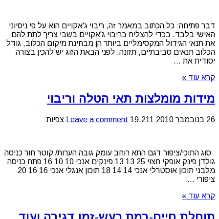
דבר פתיחה: כל הכתוב במאמר זה, ריבוי ג'אקויים הוא על פי ניסיוני
האישי בלבד. בכדי להצליח בריבוי ג'אקויים בשבי צריך לתת להם
את תנאי הגידול המקסימליים ביותר הן מבחינת מיקום הכלוב, גודל
הכלוב תנאים סביבתיים, תזונה. לפני הבאת הזוג יש להכין בצורה
יסודית את ...
קרא עוד »
מידות מומלצות תאי הטלה וריבוי
26 בנובמבר 2010
19,211 צפיות
Leave a comment
סוג התוכי/ציפור דגם התא רוחב עומק גובה הערות/ קוטר חור כניסה
גולדן פינק אופקי חצוי 25 13 13 פינקים אנכי 10 10 16 פתח כניסה
מלבני תוכון אוסטרלי אנכי 14 14 18 תוכון אנגלי אנכי 16 16 20
ציפורי ...
קרא עוד »
תוחלת חיים-רמת רעש-זמן דגירה ועוד