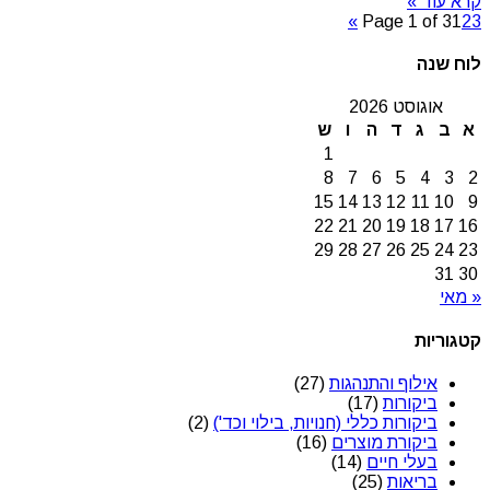
קרא עוד »
»
Page 1 of 3
1
2
3
לוח שנה
אוגוסט 2026
א
ב
ג
ד
ה
ו
ש
1
8
7
6
5
4
3
2
15
14
13
12
11
10
9
22
21
20
19
18
17
16
29
28
27
26
25
24
23
31
30
« מאי
קטגוריות
אילוף והתנהגות
(27)
ביקורות
(17)
ביקורות כללי (חנויות, בילוי וכד')
(2)
ביקורת מוצרים
(16)
בעלי חיים
(14)
בריאות
(25)