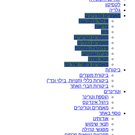
לקסיקון
גלריה
מאמרים ומדריכים
אילוף והתנהגות
בריאות
מזון
מאמרים וטרינרים
מאמרים כלליים
פיזיולוגיה ומחלות
רבייה וגנטיקה
תנאי מחיה
מאמרים ציפורי שיר ונוי
ביקורות
ביקורת מוצרים
ביקורות כללי (חנויות, בילוי וכד')
ביקורות חברי האתר
וטרינרים
הוספת וטרינר
ניהול אינדקס
מאמרים וטרינרים
נוסף באתר
אודותינו
תנאי שימוש
מפגשי קהילה
תחרויות נושאות פרסים