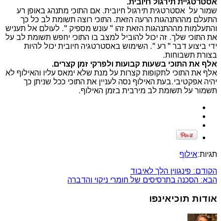
אסטרטגיית תירגול חיובית.
שמור על אסטרטגית תירגול חיובית. אם התוכי מתנהג באופן רע
התעלם מההתנהגות הרעה הזאת. התוכי רוצה תשומת לב כל כך
והתעלמות מההתנהגות הזאת זהו " עונש מספיק ". לעולם אל תעניש
את התוכי שלך. זה יכול להוביל למצב בו התוכי יחפש תשומת לב על
ידי ביצוע דבר " רע ". השימוש באסטרטגיה חיובית יכול להיות
בצורת תשבוחות.
אלף את התוכי בשעות קבועות ולפרקי זמן קצרים.
אלף את התוכי לתקופות קצרות על מנת שלא ימאס עליו והאילוף לא
יהיה אפקטיבי.בעת האילוף נסה לעניין את התוכי ככל שניתן כך
תשמור על תשומת לב מירבית בזמן האילוף.
תגיות:
אילוף
הקודם:
פינגווין הלך לאיבוד
הבא:
הסכנה בתרסיסים של חומרי ניקוי והדברה
אודות תוכיאינפו