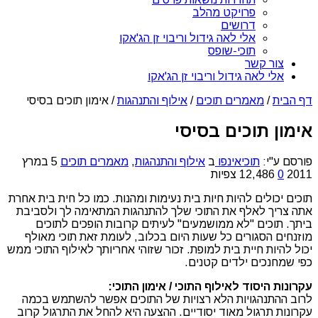
פרויקט מהלב
דרושים
אלי לאה גידול וריבוי זן הג'אקו
תוכי-שופס
צור קשר
אלי לאה גידול וריבוי זן הג'אקו
דף הבית
/
מאמרים תוכים
/
אילוף והתנהגות
/
אימון תוכים בסיסי
אימון תוכים בסיסי
פורסם ע"י:
תוכיאינפו
ב
אילוף והתנהגות
,
מאמרים תוכים
5 במרץ
2011
0
12,486 צפיות
תוכים יכולים להיות חיות בית נעימות ומהנות. כמו כל חית בית אחרת
אתה צריך לאלף את התוכי שלך להתנהגות המתאימה לך ולסביבת
ביתך. תוכים "לא ממושמעים" לעיתים קרובות הופכים לתוכים
מוזנחים הסגורים כל שעות היום בכלוב, לעומת זאת תוכי מאולף
יכול להיות חיית בית למופת. זכור שזוהי אחריותך לאילוף התוכי ממש
כפי שמחנכים ילדים קטנים.
עקרונות היסוד לאילוף התוכי / אימון התוכי:
לרוב ההתנהגויות הלא רצויות של התוכים אפשר להשתמש בכמה
עקרונות תרגול מאוד יסודיים. ההצעה היא להחל את התרגול קרוב