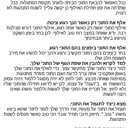
ככל האפשר להבאת התוכי הביתה ולאחר תקופת הסתגלות, ככל
שתדחה את זמן תחילת האילוף כן יקשה עלייך לשנות התנהגות לא
רצויה.
אלף את התוכי רק כאשר הנך רגוע ונינוח.
אילוף התוכי יעשה רק כאשר אתה רגוע, אילוף התוכי דורש סבלנות
רבה. ודא שאתה במצב רוח טוב לאילוף. לכן בחר בזמן השקט
והרגוע ביותר מבחינתך.
אלף את התוכי בזמנים בהם התוכי רגוע.
בחר בזמנים בהם התוכי מקשיב ורגוע והינך יכול להשיג את מירב
תשומת הלב שלו.
למד לקרוא ולהבין את שפת הגוף של התוכי שלך.
למד כיצד התוכי שלך מתקשר עמך. כדי לאלף את התוכי שלך
באופן אפקטיבי אתה צריך לדעת האם התוכי מפחד מתנועות
מסוימות שאתה מבצע. תוכי לחוץ לא יהיה מסוגל ללמוד ויהיה עסוק
בחששות או ב"הגנה" על עצמו, לכן יש לדאוג תחילה שהתוכי שליו
ולא לחוץ. אל תכריח את התוכי שלך לעשות וללמוד משהו שאינו
רוצה לעשות.
מצא כיצד לתגמל את התוכי.
תגמל את התוכי על מעשיו,זוהי הדרך שלך לומר לתוכי שהוא ביצע
משהו " טוב ". חיזוק חיובי תמיד עובד הכי טוב כאשר מנסים לשנות
התנהגות.