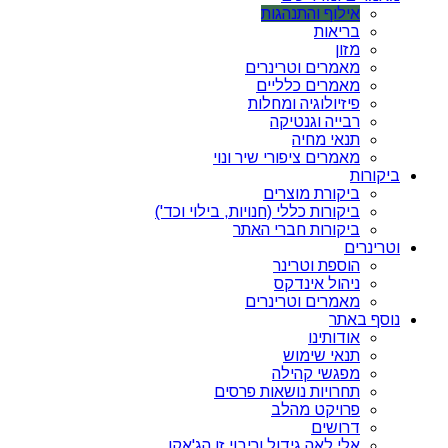
אילוף והתנהגות
בריאות
מזון
מאמרים וטרינרים
מאמרים כלליים
פיזיולוגיה ומחלות
רבייה וגנטיקה
תנאי מחיה
מאמרים ציפורי שיר ונוי
ביקורות
ביקורת מוצרים
ביקורות כללי (חנויות, בילוי וכד')
ביקורות חברי האתר
וטרינרים
הוספת וטרינר
ניהול אינדקס
מאמרים וטרינרים
נוסף באתר
אודותינו
תנאי שימוש
מפגשי קהילה
תחרויות נושאות פרסים
פרויקט מהלב
דרושים
אלי לאה גידול וריבוי זן הג'אקו