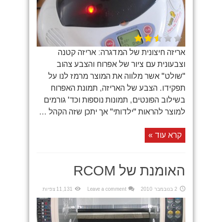
אריזה חיצונית של המדגרה: אריזה קטנה
וצבעונית עם ציור של אפרוח והצבע צהוב
"שולט" אשר מלווה את המוצר מרמז לנו על
תפקידו. הצבע של האריזה, תמונת האפרוח
בשילוב הפונטים, תמונות נוספות וכד' גורמים
למוצר להראות "ילדותי" אך יתכן שזה הקהל ...
קרא עוד »
האומנת של RCOM
2 בנובמבר 2010
Leave a comment
11,131 צפיות