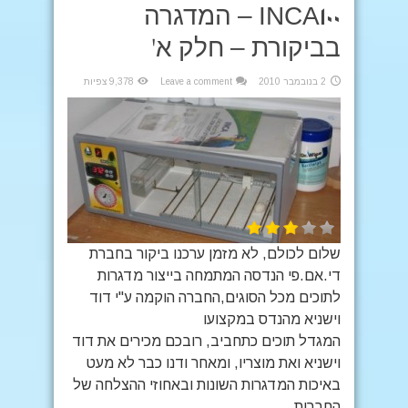
INCA100 – המדגרה
בביקורת – חלק א'
2 בנובמבר 2010
Leave a comment
9,378 צפיות
שלום לכולם, לא מזמן ערכנו ביקור בחברת
די.אם.פי הנדסה המתמחה בייצור מדגרות
לתוכים מכל הסוגים,החברה הוקמה ע"י דוד
וישניא מהנדס במקצועו
המגדל תוכים כתחביב, רובכם מכירים את דוד
וישניא ואת מוצריו, ומאחר ודנו כבר לא מעט
באיכות המדגרות השונות ובאחוזי ההצלחה של
החברות ...