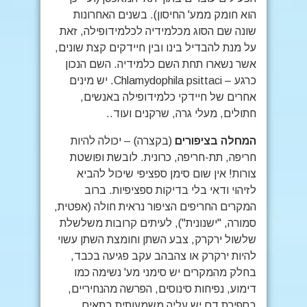
הוא חומק ממע' החיסון). בשנים האחרונות
שונה שם הסוג מכלמידיה לכלמידופילה, זאת
על מנת להבדיל בינו ובין חיידקים קצת שונים,
אשר נשארו תחת השם כלמידיה. השם הנכון
כרגע – Chlamydophila psittaci. יש מינים
אחרים של חיידקי כלמידופילה באנשים,
חתולים, מעלי גרה, שרקנים ועוד..
המחלה בציפורים
(בקצרה) – יכולה להיות
חריפה, תת-חריפה, כרונית. לובשת ופושטת
צורות! אין שום סימן ספציפי שיכול להביא
לזיהוי ודאי בלי בדיקות ספציפיות. ברוב
המקרים החריפים הציפור נראית חולה (אפטית,
סמורה, "ישנונית"), לעיתים קרובות משלשלת
שלשול ירקרק, צבע השתן וחומצת השתן עשוי
להיות ירקרק או צהבהב עקב פגיעה בכבד,
בחלק מהמקרים יש סימני מע' נשימה כמו
דימוע, נפיחות סינוסים, הפרשה מהנחיריים,
בספירת דם יש עליה משמעותית בתאים