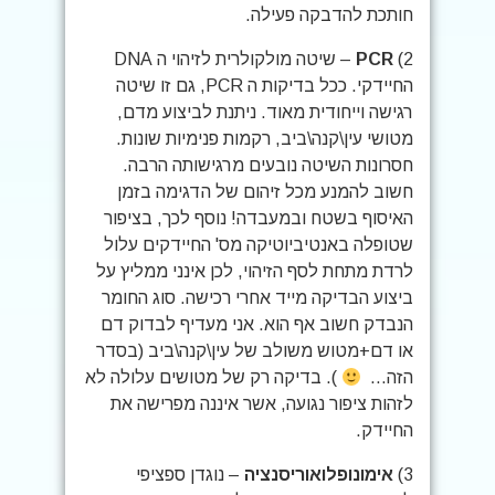
חותכת להדבקה פעילה.
2)
PCR
– שיטה מולקולרית לזיהוי ה DNA
החיידקי. ככל בדיקות ה PCR, גם זו שיטה
רגישה וייחודית מאוד. ניתנת לביצוע מדם,
מטושי עין\קנה\ביב, רקמות פנימיות שונות.
חסרונות השיטה נובעים מרגישותה הרבה.
חשוב להמנע מכל זיהום של הדגימה בזמן
האיסוף בשטח ובמעבדה! נוסף לכך, בציפור
שטופלה באנטיביוטיקה מס' החיידקים עלול
לרדת מתחת לסף הזיהוי, לכן אינני ממליץ על
ביצוע הבדיקה מייד אחרי רכישה. סוג החומר
הנבדק חשוב אף הוא. אני מעדיף לבדוק דם
או דם+מטוש משולב של עין\קנה\ביב (בסדר
הזה…
). בדיקה רק של מטושים עלולה לא
לזהות ציפור נגועה, אשר איננה מפרישה את
החיידק.
3)
אימונופלואוריסנציה
– נוגדן ספציפי