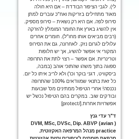
לי). לגבי הציפור הבודדת – אם היא חולה
מאוד מתחילים בזריקות ואח"כ עוברים למתן
סירופ לפה. אם היא רק נשאית – סירופ מספיק.
אין להשיג בארץ את החומר המומלץ להזרקה
(רבים מביאים אותו מחו"ל). חומרים אחרים
עלולים לגרום נזק. לאחרונה, גם את הסירופ
המקורי אי אפשר להשיג, אך יש חלופות
וטרינריות. אם אפשר – רצוי לתת את התרופה
ספוגה בתוך משהו שהתוכי אוהב (במבה,
ביסקוויט, דגני בוקר וכו') ולא לריב איתו כל יום.
כל זאת בתנאי שמוודאים 100% שהתרופה
נכנסה! אחרי הטיפול ממתינים מס' שבועות
ובודקים שוב. במקרים בהם הטיפול נכשל יש
אפשרויות אחרות.[/protect]
ד"ר עדי גנץ
( DVM, MSc, DVSc, Dip. ABVP (avian
practice מנהל המרפאה האקזוטית.
מרפאת מומחים לציפורים וחיות אקזוטיות.