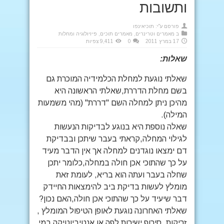
ותשובות
פורסם ע"י:
תוכיאינפו
ב
מאמרים וטרינרים
,
מאמרים תוכים
,
פיזיולוגיה ומחלות
17 במרץ 2011
0
9,411 צפיות
שאלות:
שאלתי נוגעת למחלת הכלמידיה המוכרת גם
בשם מחלת הדררת,שאלתי הראשונה היא
מהיכן ניתן למחלה השם "דררת" (מהי משמעות
המילה).
שאלה נוספת היא בנוגע לבדיקות הנעשות
לגילוי המחלה,קראתי בעבר שיתכן ובבדיקת
דם ימצאו נוגדנים למחלה אך אין הדבר מעיד
על כך שהתוכי אכן חולה במחלה,כלומר יתכן
שחלה בעבר ועתה הוא בריא, לעומת זאת
מומלץ לעשות בדיקת ביב להימצאות החיידק
דבר שיעיד על כך שהתוכי אכן חולה,האם נכון?
שאלתי האחרונה נוגעת לאופן הטיפול המומלץ ,
זריקות, סירופ ישירות לפה או אנטיביוטיקה במי