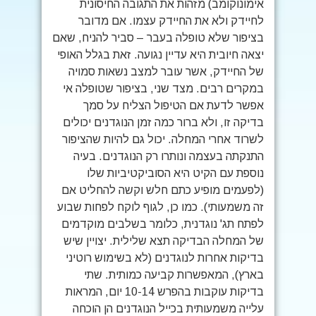
אימונוקומב) מזהות את התגובה החיסונית
לחיידק ולא את החיידק עצמו. אם מדובר
בציפור שלא טופלה בעבר – סביר להניח, שאם
יצאה חיובית היא עדיין נגועה. זאת בגלל האופי
של החיידק, אשר עובר למצב נשאות סמויה
במקרים רבים. מצד שני, בציפור שטופלה אי
אפשר לדעת אם הטיפול הצליח על סמך
בדיקה זו, ולא ברור כמה זמן הנוגדנים יכולים
לשרוד אחרי המחלה. יכול גם להיות שהציפור
התנקתה בעצמה ונותרו רק הנוגדנים. בעיה
נוספת עם הקיט היא הסוביקטיביות שלו
(לפעמים מופיע כתם חלש וקשה להחליט אם
זה משמעותי). כמו כן, לגוף לוקח לפחות שבוע
לפתח תג' נוגדנית, כלומר בשלבים מוקדמים
של המחלה הבדיקה תצא שלילית. יצויין שיש
בדיקות אחרות לנוגדנים (לא בשימוש רוטיני
בארץ), המאפשרות קביעה כמותית. שתי
בדיקות עוקבות בהפרש 10-14 יום, המראות
עלייה משמעותית בכייל הנוגדנים הן הוכחה