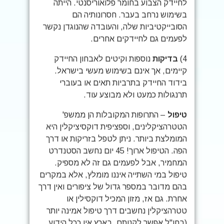
לחיידק הצבוע בחומר פלואוריסנטי. הייתה
בשימוש נרחב בעבר. חסרונותיה הם
הסובייקטיביות שלה, והעובדה שהנוגדן נקשר
לפעמים גם לחיידקים אחרים.
4)
בדיקות
נוספות וקיטים לאבחון החיידק
קיימים, אך אינם בשימוש מעשי בישראל.
בידוד החיידק בתרביות תאים או בעוברי
תרנגולות כמעט ולא מבוצע עוד.
טיפול
– התרופות המקובלות הן ממשפ'
הטטרהציקלינים, וספציפית דוקסיציקלין היא
המומלצת ביותר. ניתן לטפל בזריקות או דרך
הפה. הטיפול ארוך! 45 יום נחשב הסטנדרט
המחמיר, אבל לפעמים גם זה לא מספיק.
טיפול במי השתייה איננו מומלץ, אלא במקרים
בהם מדובר במספר גדול של ציפורים ואין דרך
אחרת. גם אז, מזון המכיל דוקסילין או
טטרהציקלין נחשבים דרך טיפול אמינה יותר
(בחו"ל אפשר לקנותם, בארץ אין ככל הידוע