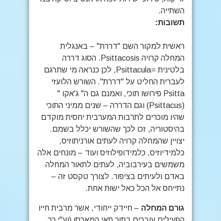
השתייה.
תשובות:
ראשית למקור השם "דררת" – באנגלית
המחלה קרויה Psittacosis. הסוג דררה
בלטינית =Psittacula, לכן כנראה מי שתרגם
לעברית החליט על "דררת". השורש הלועזי
Psitta פירושו תוכי, ואמנם גם ה" ג'אקו "
(Psittacus) וגם הדררה – שנים ממיני התוכי
שהיו מוכרים לתרבות המערבית יחסית מוקדם
בהיסטוריה, זכו לכך שהשורש יכלל בשמם.
יצויין שהמחלה קרויה לעתים אורניתוזיס,
כלמידיוזיס, כלמידופילוזיס ועוד – מונחים אלה
משמשים בעירבוביה, לעתים לתאור המחלה
באדם ולעיתים בציפור. לצורך טקסט זה –
נתייחס אל הכל כאל ישות אחת.
גורם המחלה
– חיידק ייחודי, אשר מרבית חייו
הפעילים עוברים בתוך תאי המאכסן (וע"י כך