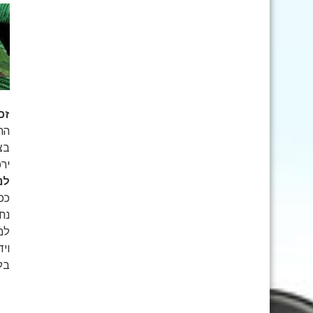
זכ
הת
בצ
יר
לנ
ככ
נח
למ
וי
בל