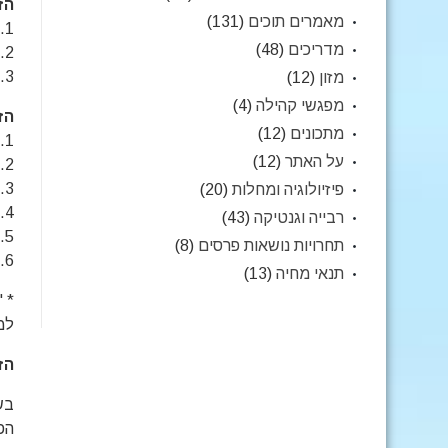
הז
מאמרים תוכים
(131)
1. "פני אפרסק"
מדריכים
(48)
2. "פישר"
3. "פרסונטה"
מזון
(12)
מפגשי קהילה
(4)
הז
מתכונים
(12)
1. "לחיים שחורות"
על האתר
(12)
2."פנים אדומים"
3. "מדגסקר"
פיזיולוגיה ומחלות
(20)
4. "ניאסה (ליליאן)"
רבייה וגנטיקה
(43)
5. "אביסיניאן".
תחרויות נושאות פרסים
(8)
6. "קולר שחור"
תנאי מחיה
(13)
למעלה מ
הז
הפנ