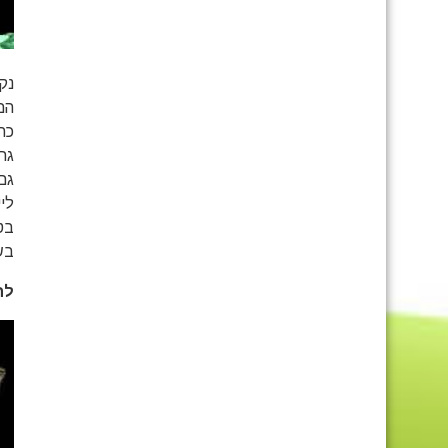
נק
הם
כתו
גרו
לי
בטב
בש
לחיים ש