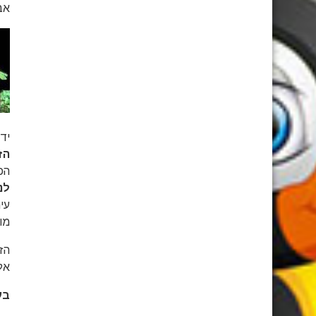
אביסיניא
יד
הז
הכ
לנ
עיר
מו
הז
אל
בע