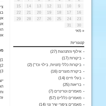
15
14
13
12
11
10
9
צי
16
17
18
19
20
21
22
במ
אצ
29
28
27
26
25
24
23
אצל
31
30
« מאי
אה
קטגוריות
מס
אילוף והתנהגות
(27)
ביקורות
(17)
1) הן ציפורים קטנות
ביקורות כללי (חנויות, בילוי וכד')
(2)
2) מקורן באפריקה ובאיים מסביב ליבשת.
3) הן שייכות למשפחת התוכיים
ביקורת מוצרים
(16)
בעלי חיים
(14)
יש
בריאות
(25)
מאמרים וטרינרים
(7)
וח
זה
מאמרים כלליים
(57)
מאמרים ציפורי שיר ונוי
(14)