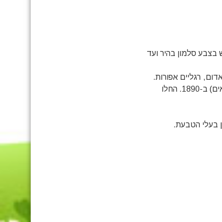
 בצבע סלמון בהיר ועד
אדום, רגליים אפורות.
גם זן זה חדש יחסית – התגלה ע"י גב' ליליאן סקלייטר (על שמה הם נקראים) ב-1890. החלו
 בעלי הטבעת.