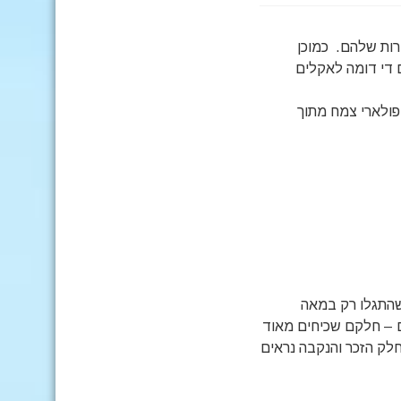
רות שלהם. כמוכן
 די דומה לאקלים
אגאפורניס – AGAPORNIS, הכינוי הפופולארי צמח מתוך
 שהתגלו רק במאה
 הקצר והמעוגל נחלק ל – 9 זנים עיקריים – חלקם שכיחים מאוד
חלק הזכר והנקבה נראים