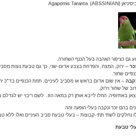
ן (ABSSINIAN) Agapornis Taranta
וע גם כציפור האהבה בעל הכנף השחורה.
כר
– ירוק, המצח, והפדחת בצבע אדום-שני, כך גם טבעת נוצות מסבי
נפיים שחור.
קבה
– אין שום אדום בראש או מסביב לעיניים, תחת הכנפיים בד"כ ירוק
וב של שחור וירוק.
צאן באתיופיה. החלו לייבא אותן רק במאה הזו. לשם ריבוי יש לגדלם ב
נים בהם זכר ונקבה בעלי הופעה זהה
ו נחלקים לשתי תתי-קבוצות – בעלי טבעת סביב העיניים ואלו ללא טב
לי טבעת