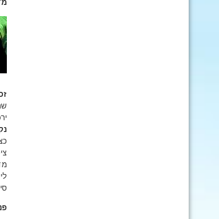
מדגסקר (AR
זכ
שח
יר
נק
כצ
מד
ליי
סי
פנים אד