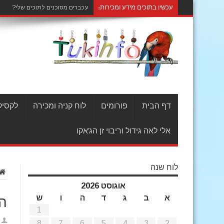
עכשיו בתוכים מידע ומכירות:
כפות רגליים חמות לתוכי
דף הבית
פורומים
לוח קניה ומכירה
לקסיקו
אלי לאה גידול וריבוי זן הג'אקו
לוח שנה
אוגוסט 2026
א
ב
ג
ד
ה
ו
ש
הכ
1
8
7
6
5
4
3
2