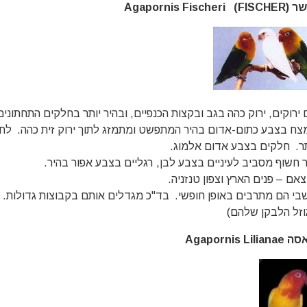
FISCHER) Agapornis Fis
 ירוקים, ירוק כהה בגב ובקצות הכנפיים, ובהיר יותר בחלקים התחתונים
צח בצבע כתום-אדום בהיר המתפשט ומתמזג לתוך ירוק זית כהה. לחיי
תר. חלקים בצבע אדום אלמוג.
ר חשוף מסביב לעיניים בצבע לבן, רגליים בצבע אפור בהיר.
צאם – פנים הארץ וצפון טנזניה.
בי הם מתרבים באופן חופשי. בד"כ מגדלים אותם בקבוצות גדולות. (ב
וזל הלבקן שלהם)
Agapornis Lilian