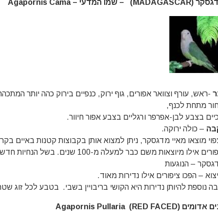
MADAGASC) – שמו המדעי – Agapornis Cama
ר
-ראש, עורף וצוואר אפורים, גוף ירוק, כנפיים בירוק כהה יותר המתכהה
ור מתחת לכנף,
כיים בצבע לבן-אפרפר ורגליים בצבע אפור חיוור.
בה
– כולה ירוקה.
פוי מוצאו מאיי מדגסקר, ניתן למצוא אותן בקבוצות קטנות באיים בקרו
ציפורים אילו מיוצאות משם כבר למעלה מ-100 ש
גסקר – הנוגעות
צוא – הפכו ציפורים אילו נדירות מאוד.
בה נוספת להיותן נדירות היא הקושי בריבויין בשבי. בטבע לכל זוג שטח
ומים (RED FACED) Agapornis Pullaria