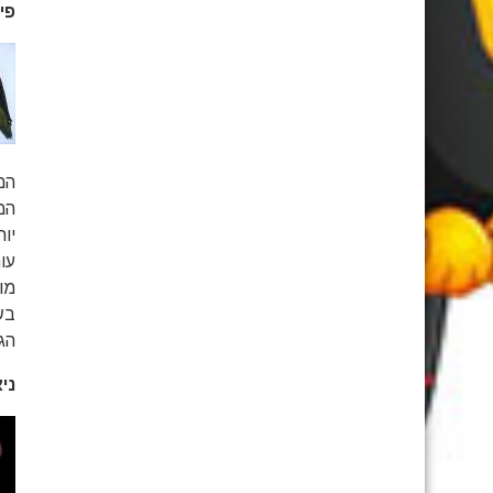
פישר (cheri
הם
המ
יו
עו
מו
בש
הג
ניאסה ae