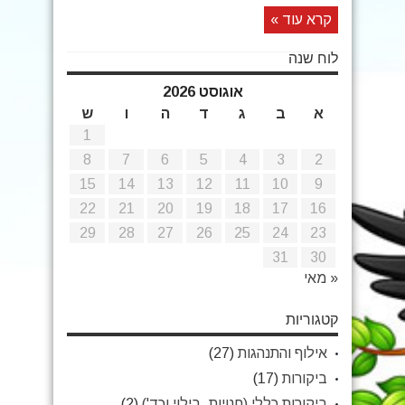
קרא עוד »
לוח שנה
אוגוסט 2026
א
ב
ג
ד
ה
ו
ש
1
8
7
6
5
4
3
2
15
14
13
12
11
10
9
22
21
20
19
18
17
16
29
28
27
26
25
24
23
31
30
« מאי
קטגוריות
אילוף והתנהגות
(27)
ביקורות
(17)
ביקורות כללי (חנויות, בילוי וכד')
(2)