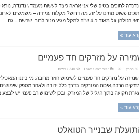
נדנדה לתוכים בטיפ שלי אני אראה כיצד לעשות מעמד \ נדנדה, נורא 
תוכים פשוט מתים על זה. מה דרוש? מקלות עמידה – משמשים לארונו
טלה) זול מאוד כ-4 ש"ח למקל מגיע מטר לרוב. שרשת – גם ...
רא עוד »
ירה על מזרקים חד פעמיים
30 במרץ 2011
Leave a comment
4,340 צפיות
שמירה על מזרקים חד פעמיים לשימוש חוזר מרובה: מי ביננו המאכילי
זרקים הרבה,איכות המזרקים בדרך כלל ירודה ולאחר מספק שימושים 
ארת תקועה בתוך הגליל של המזרק. ובכן לשימוש רב פעמי יש לבצע מ
רא עוד »
ועלת שבנייר הטואלט