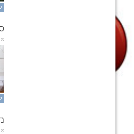
ק
סו
ק
נד