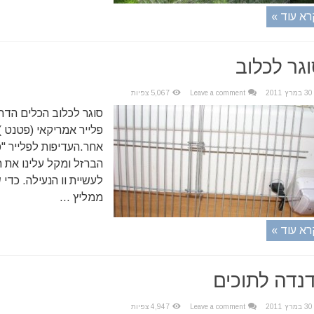
רא עוד »
גר לכלוב
30 במרץ 2011
Leave a comment
5,067 צפיות
סוגר לכלוב הכלים הדר
פלייר אמריקאי (פטנט ) 
אחר.העדיפות לפלייר "פ
הברזל ומקל עלינו את 
לעשיית וו הנעילה. כדי 
ממליץ ...
רא עוד »
נדה לתוכים
30 במרץ 2011
Leave a comment
4,947 צפיות