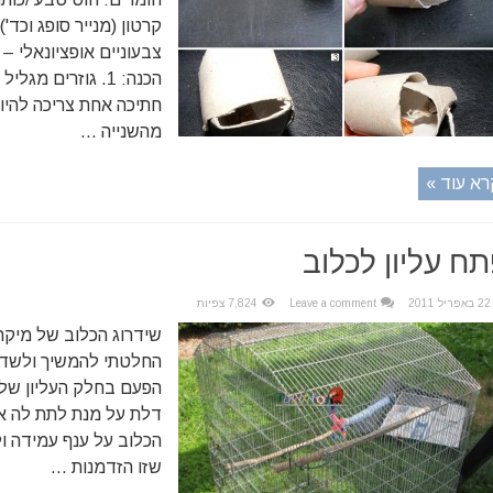
קרטון (מנייר סופג וכד')
צבעוניים אופציונאלי –
חתיכה אחת צריכה להיו
מהשנייה ...
רא עוד »
ח עליון לכלוב
22 באפריל 2011
Leave a comment
7,824 צפיות
שידרוג הכלוב של מיקה 
החלטתי להמשיך ולשדר
הפעם בחלק העליון של
דלת על מנת לתת לה א
הכלוב על ענף עמידה ו
שזו הזדמנות ...