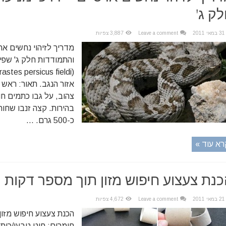
ק ג'
31 במאי 2011
Leave a comment
3,887 צפיות
מדריך לזיהוי נחשים אר
והתמודדות חלק ג' שפיפ
אזור הנגב. תאור: ראש
צהוב, על גבו כתמים חו
בהירות. קצה זנבו שחור
כ-500 גרם. ...
רא עוד »
נת צעצוע חיפוש מזון תוך מספר דקות
21 במאי 2011
Leave a comment
4,672 צפיות
הכנת צעצוע חיפוש מזון
חומרים: חוט טבעי/כותנ