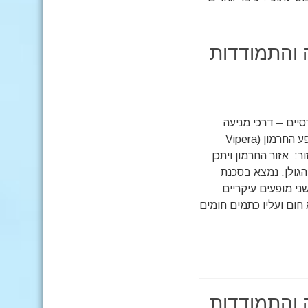
ה והתמודדות
סיים – דרכי מניעה
והתמודדות חלק ב' . צפע החרמון (Vipera
נפוץ באזור: אזור החרמון ויתכן
הגולן. נמצא בסכנת
ני מופעים עיקריים
חום ועליו כתמים חומים
ה והתמודדות