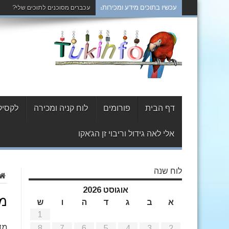
עכשיו בתוכים מידע ומכירות:
עכברים מסוכנים לתוכים שלי?
דף הבית
פורומים
לוח קניה ומכירה
לקסיקו
אלי לאה גידול וריבוי זן הג'אקו
לוח שנה
אוגוסט 2026
מד
א
ב
ג
ד
ה
ו
ש
1
מד
8
7
6
5
4
3
2