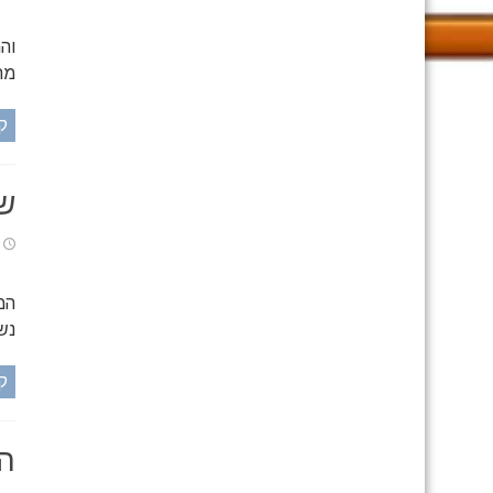
וה
מתאי ה
ק
שמ
המ
נש
ק
הת