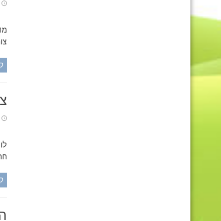
מד
צור
ק
צע
לו
חת
ק
הכ