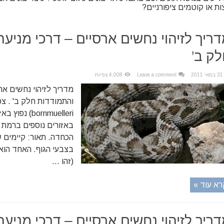
ות או קוטמים ציפורניים?
ריך לזיהוי נחשים ארסיים – דרכי מניע
ק ב'
31 במאי 2011
Leave a comment
4,008 צפיות
מדריך לזיהוי נחשים אר
bornmuelleri) 
באזורים נוספים ברמת 
הכחדה. תאור: קיימים ש
בצבעי הגוף. האחד הוא 
(זהו ...
רא עוד »
ריך לזיהוי נחשים ארסיים – דרכי מניע