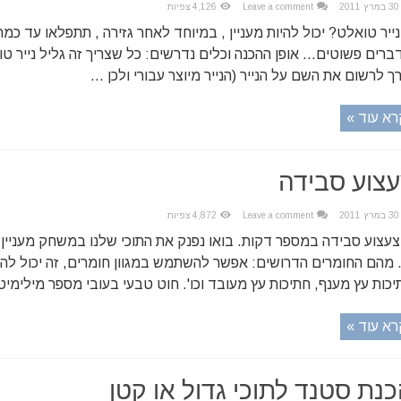
30 במרץ 2011
Leave a comment
4,126 צפיות
נייר טואלט? יכול להיות מעניין , במיוחד לאחר גזירה , תתפלאו עד כמה
ברים פשוטים… אופן ההכנה וכלים נדרשים: כל שצריך זה גליל נייר טוא
ך לרשום את השם על הנייר (הנייר מיוצר עבורי ולכן ...
רא עוד »
צוע סבידה
30 במרץ 2011
Leave a comment
4,872 צפיות
צעצוע סבידה במספר דקות. בואו נפנק את התוכי שלנו במשחק מעניין,
. מהם החומרים הדרושים: אפשר להשתמש במגוון חומרים, זה יכול להיות
יכות עץ מענף, חתיכות עץ מעובד וכו'. חוט טבעי בעובי מספר מילימיטר
רא עוד »
נת סטנד לתוכי גדול או קטן