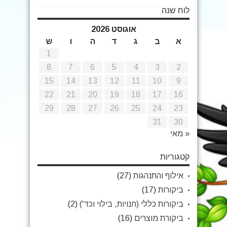
לוח שנה
אוגוסט 2026
א
ב
ג
ד
ה
ו
ש
1
8
7
6
5
4
3
2
15
14
13
12
11
10
9
22
21
20
19
18
17
16
29
28
27
26
25
24
23
31
30
« מאי
קטגוריות
אילוף והתנהגות
(27)
ביקורות
(17)
ביקורות כללי (חנויות, בילוי וכד')
(2)
ביקורת מוצרים
(16)