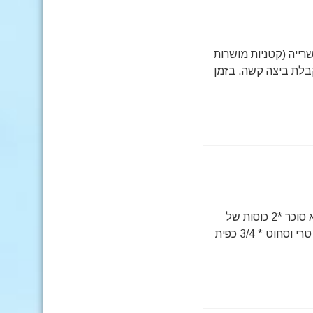
רייה (קטניות מושרות
בלת ביצה קשה. בזמן
מצרכים: *כוס משמשים יבשים *ביצה אחת * 2 כוסות של קמח תירס ללא סוכר *2 כוסות של
בוטנים מרוחים בחמאה. * 3/4 כוס אגוזים קצוצים * 3/4 כוס מיץ תפוזים, טרי וסחוט * 3/4 כפית