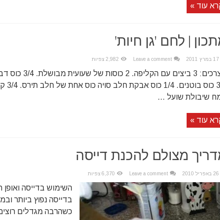
רא עוד »
כון | לחם 'גן חיות'
17 במרץ 2011
Leave a comment
2,982 צפיות
מצרכים: 3 ביצים עם ה
ח שיבולת שועל ...
רא עוד »
ריך מצולם להכנת דייסה
26 באפריל 2010
Leave a comment
6,370 צפיות
השימוש בדייסה ואופן 
בדייסה נפוץ ביותר ובמ
כשהרבה מגדלים רוצים 