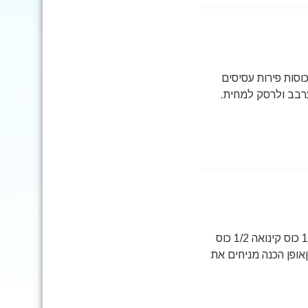
 ללורים מרכיבים 2 כוסות אורז מבושל 4 כוסות ירקות מבושלים 2 כוסות פירות עסיסים
ערבב ולרסק למחית.
פודינג דגנים: מרכיבים 1 כוס מיץ תפוזים 1/4 כוס פתיתי שיבולת שועל 1/2 כוס קינואה 1/2 כוס
 1/4 כוס שקדים קצוצים 1/4 כפית קינמוןאופן הכנה מניחים את