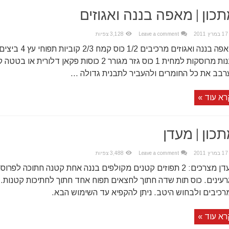
כון | מאפה בננה ואגוזים
17 במרץ 2011
Leave a comment
3,128 צפיות
בננות מרוסקות למחית 1 כוס גזר מגורר 2 כוסות פקאן 
רבב את כל החומרים ולהעביר לתבנית גדולה ...
רא עוד »
כון | מעדן
17 במרץ 2011
Leave a comment
3,488 צפיות
רעינים. כוס תות שדה חתוך לחצאים תפוח אחד חתוך לחתיכות קטנות.
רכיבים ולבחוש היטב. ניתן להקפיא עד השימוש הבא.
רא עוד »