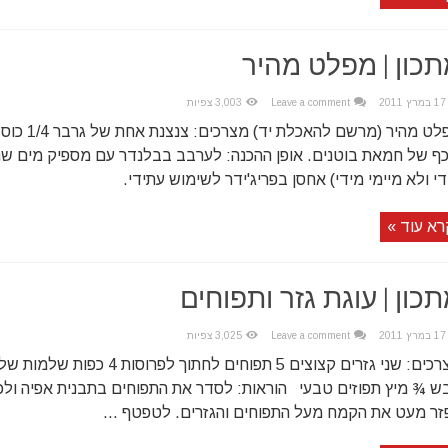
כון | מפלט מהיר
17 במרץ 2011
Leave a comment
3,003 צפיות
מפלט מהיר (מר
 כף של חמאת בוטנים. אופן ההכנה: לערבב בבלנדר עם מספיק מים שנח
י ולא מיימי מידי) אחסן בפריג'ידר לשימוש עתידי.
רא עוד »
כון | עוגת גזר ותפוחים
17 במרץ 2011
Leave a comment
3,025 צפיות
ש ¾ מיץ תפוזים טבעי הוראות: לסדר את התפוחים בתבנית אפיה ולכ
זר מעט את הקמח מעל התפוחים והגזרים. לטפטף ...