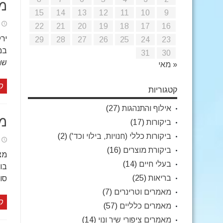
מת
15
14
13
12
11
10
9
22
21
20
19
18
17
16
יר
29
28
27
26
25
24
23
במ
31
30
שה
« מאי
ק
קטגוריות
אילוף והתנהגות
(27)
מת
ביקורות
(17)
ביקורות כללי (חנויות, בילוי וכד')
(2)
ביקורת מוצרים
(16)
בעלי חיים
(14)
בריאות
(25)
סו
מאמרים וטרינרים
(7)
ק
מאמרים כלליים
(57)
מאמרים ציפורי שיר ונוי
(14)