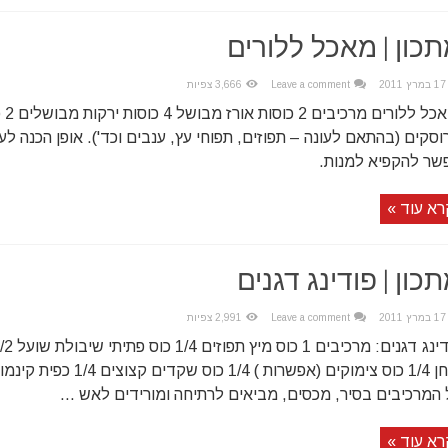
כון | מאכל ללורים
17 במרץ 2011
Leave a comment
3,666 צפיות
מאכל
וסקים (בהתאם לעונה – תפוזים, תפוחי עץ, ענבים וכד'). אופן הכנה ל
שר להקפיא למנות.
רא עוד »
כון | פודינג דגנים
17 במרץ 2011
Leave a comment
2,991 צפיות
דוחן 1/4 כוס צימוקים (אפשרות )
 המרכיבים בסיר, מכסים, מביאים לרתיחה ומורידים לאש ...
רא עוד »