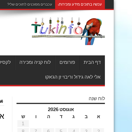
עכשיו בתוכים מידע ומכירות:
עכברים מסוכנים לתוכים שלי?
דף הבית
פורומים
לוח קניה ומכירה
לקסיקו
אלי לאה גידול וריבוי זן הג'אקו
לוח שנה
אוגוסט 2026
אר
א
ב
ג
ד
ה
ו
ש
1
8
7
6
5
4
3
2