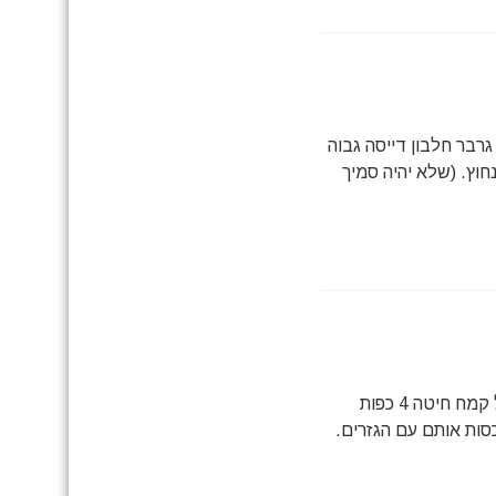
שם להאכלת יד) מצרכים: צנצנת אחת של גרבר 1/4 כוס גרבר חלבון דייסה גבוה
וץ. (שלא יהיה סמיך
מצרכים: שני גזרים קצוצים 5 תפוחים לחתוך לפרוסות 4 כפות שלמות של קמח חיטה 4 כפות
סות אותם עם הגזרים.