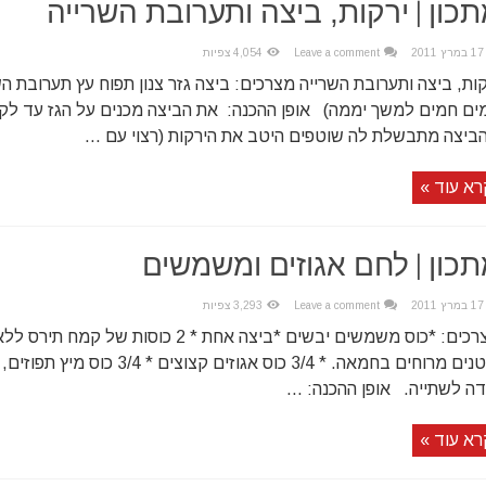
כון | ירקות, ביצה ותערובת השרייה
17 במרץ 2011
Leave a comment
4,054 צפיות
קות, ביצה ותערובת השרייה מצרכים: ביצה גזר צנון תפוח עץ תערובת הש
ים חמים למשך יממה) אופן ההכנה: את הביצה מכנים על הגז עד לק
ביצה מתבשלת לה שוטפים היטב את הירקות (רצוי עם ...
רא עוד »
כון | לחם אגוזים ומשמשים
17 במרץ 2011
Leave a comment
3,293 צפיות
דה לשתייה. אופן ההכנה: ...
רא עוד »