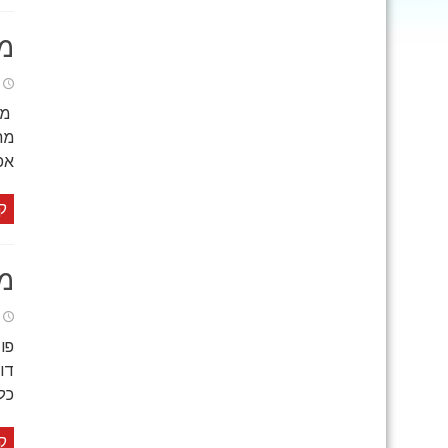
מת
מר
אפ
ק
מת
כל
ק