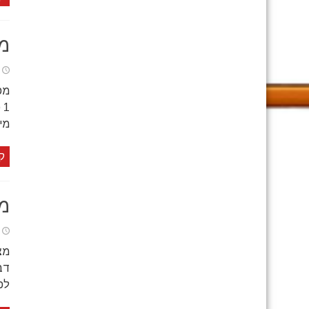
מת
1
מיד
ק
מת
דב
לפ