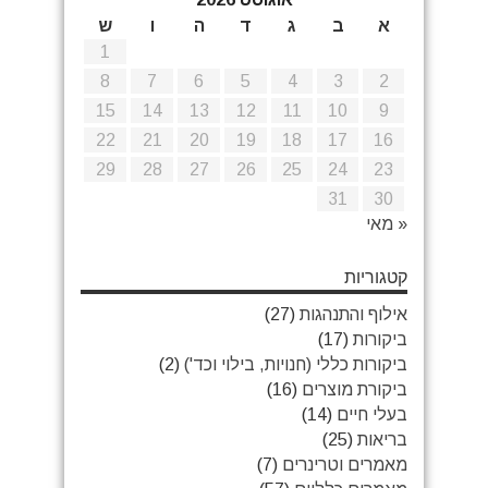
א
ב
ג
ד
ה
ו
ש
1
8
7
6
5
4
3
2
15
14
13
12
11
10
9
22
21
20
19
18
17
16
29
28
27
26
25
24
23
31
30
« מאי
קטגוריות
אילוף והתנהגות
(27)
ביקורות
(17)
ביקורות כללי (חנויות, בילוי וכד')
(2)
ביקורת מוצרים
(16)
בעלי חיים
(14)
בריאות
(25)
מאמרים וטרינרים
(7)