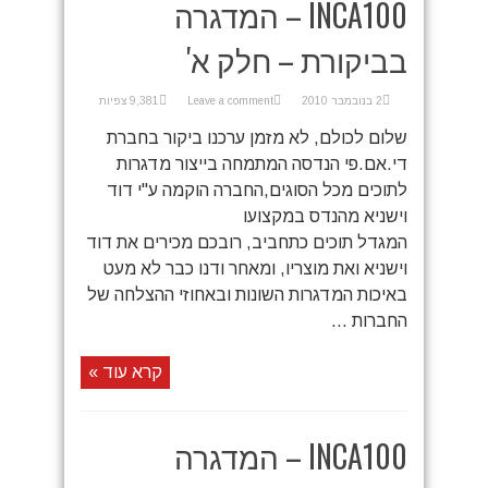
INCA100 – המדגרה
בביקורת – חלק א'
2 בנובמבר 2010
Leave a comment
9,381 צפיות
שלום לכולם, לא מזמן ערכנו ביקור בחברת
די.אם.פי הנדסה המתמחה בייצור מדגרות
לתוכים מכל הסוגים,החברה הוקמה ע"י דוד
וישניא מהנדס במקצועו
המגדל תוכים כתחביב, רובכם מכירים את דוד
וישניא ואת מוצריו, ומאחר ודנו כבר לא מעט
באיכות המדגרות השונות ובאחוזי ההצלחה של
החברות ...
קרא עוד »
INCA100 – המדגרה