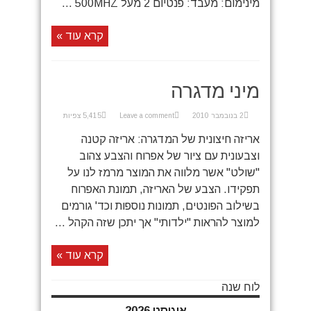
מינימום: מעבד: פנטיום 2 מעל 500MHZ ...
קרא עוד »
מיני מדגרה
2 בנובמבר 2010
Leave a comment
5,415 צפיות
אריזה חיצונית של המדגרה: אריזה קטנה
וצבעונית עם ציור של אפרוח והצבע צהוב
"שולט" אשר מלווה את המוצר מרמז לנו על
תפקידו. הצבע של האריזה, תמונת האפרוח
בשילוב הפונטים, תמונות נוספות וכד' גורמים
למוצר להראות "ילדותי" אך יתכן שזה הקהל ...
קרא עוד »
לוח שנה
אוגוסט 2026