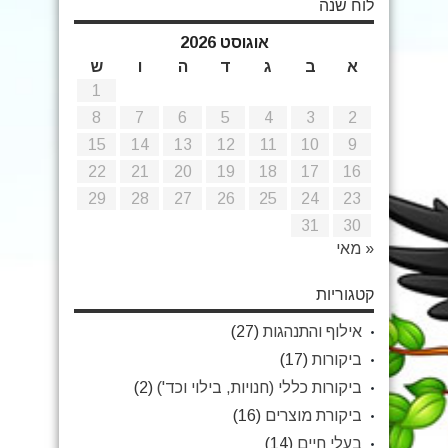
לוח שנה
אוגוסט 2026
א
ב
ג
ד
ה
ו
ש
1
8
7
6
5
4
3
2
15
14
13
12
11
10
9
22
21
20
19
18
17
16
29
28
27
26
25
24
23
31
30
« מאי
קטגוריות
אילוף והתנהגות
(27)
ביקורות
(17)
ביקורות כללי (חנויות, בילוי וכד')
(2)
ביקורת מוצרים
(16)
בעלי חיים
(14)