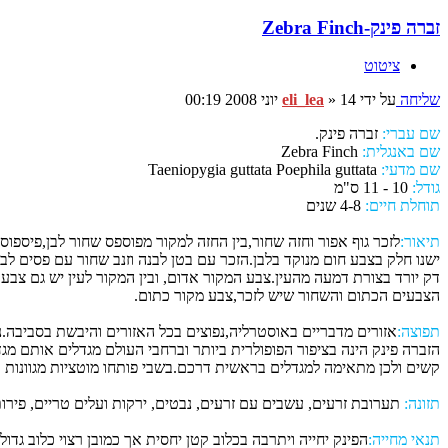
זברה פינק-Zebra Finch
ציטוט
שליחה
על ידי
14 יוני 2008 00:19
»
eli_lea
שם עברי:
זברה פינק.
שם באנגלית:
Zebra Finch
שם מדעי:
Taeniopygia guttata Poephila guttata
גודל:
10 - 11 ס"מ
תוחלת חיים:
4-8 שנים
תיאור:
לזכר גוף אפור וחזה שחור,בין החזה למקור מפוספס שחור לבן,פיספוס
ישנו חלק בצבע חום מנוקד בלבן.הזכר עם בטן לבנה וזנב שחור עם פסים לב
דק יורד בצורת דמעה מהעין.צבע המקור אדום, ובין המקור לעין יש גם צבע
הצבעים הכתום והשחור שיש לזכר,צבע מקור כתום.
תפוצה:
אזורים מדבריים באוסטרליה,נפוצים בכל האזורים והיבשת בסביבה.ניצפים בלה
הזברה פינק הינה בציפור הפופולרית ביותר וברחבי העולם מגדלים אותם מגד
קשים ולכן מתאימה למגדלים בראשית דרכם.בשבי פותחו מוטציות מגוונות ול
תזונה:
תערובת זרעים, עשבים עם זרעים, נבטים, ירקות ועלים טריים, פירות,
תנאי מחייה:
הפינק יחייה ויתרבה בכלוב קטן יחסית אך כמובן רצוי כלוב גדול