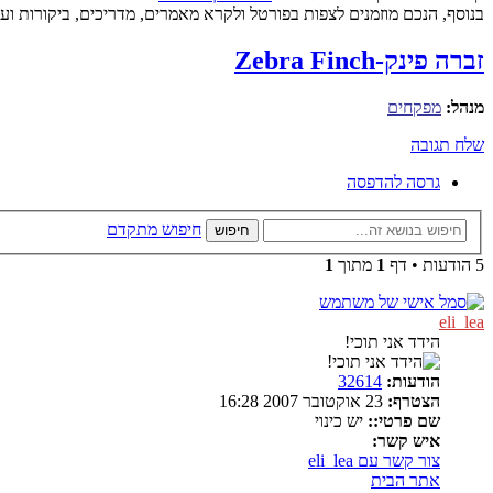
בנוסף, הנכם מוזמנים לצפות בפורטל ולקרא מאמרים, מדריכים, ביקורות ועו
זברה פינק-Zebra Finch
מנהל:
מפקחים
שלח תגובה
גרסה להדפסה
חיפוש מתקדם
חיפוש
5 הודעות • דף
1
מתוך
1
eli_lea
הידד אני תוכי!
הודעות:
32614
הצטרף:
23 אוקטובר 2007 16:28
שם פרטי::
יש כינוי
איש קשר:
צור קשר עם eli_lea
אתר הבית