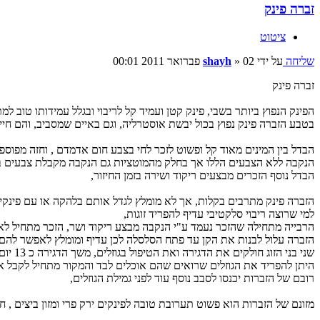
זברה פינק
ציטוט
שליחה
על ידי
02 פברואר 2011 00:01
»
shayh
זברה פינק
הפינק הנפוץ ביותר בשבי, פינק קטן ועמיד קל לריבוי ובגלל עמידותו טוב למת
בטבע הזברה פינק נפוץ בכול יבשת אוסטרליה, וגם באיים שמסביב, והם חיי
הבדל בין המינים מאוד קל ופשוט לזכר לחי בצבע חום אדמדם , וחזה מפוספס
הנקבה ללא הצבעים הללו אך בחלק מהמוטציות גם הנקבה מקבלת צבעים ב
הבדל נוסף הזכרים מבצעים ריקוד ושירה בזמן החיזור,
הזברה פינק מתרבים בקלות, אך לא מומלץ לגדל אותם בלהקה או עם פינקי
למי שרוצה ריבוי סלקטיבי עדיף להפריד זוגות,
הרבייה מתחילה שהזכר נעמד ע"י הנקבה מבצע ריקוד ושר, הזכר מתחיל לא
הזברה עלול לבנות את הקן עד פתח הסלסלה לכן עדיף ומומלץ לאפשר להם לק
שני בני הזוג חולקים את הדגירה ואת הטיפול בגוזלים, משך הדגירה כ 13 יום כ 20 יום לאחר הבקיעה הגוזלים מוכנים לעזוב את הקן,
היתן להפריד את הגוזלים שרואים שהם אוכלים לבד והמקור מתחיל לקבל 
רובם של הזברות יכנסו לסבב נוסף עוד לפני גמילת הגוזלים,
מזונם של הזברות הוא פשוט תערובת טובה לפינקים ירק פרי ומזון ביצים , ח