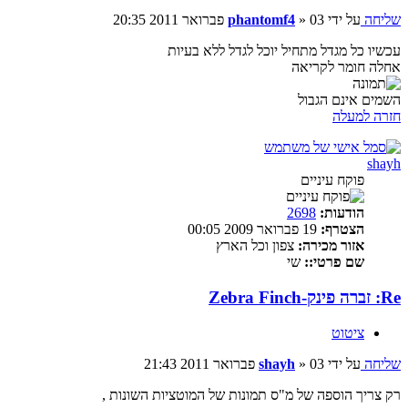
שליחה
על ידי
03 פברואר 2011 20:35
»
phantomf4
עכשיו כל מגדל מתחיל יוכל לגדל ללא בעיות
אחלה חומר לקריאה
השמים אינם הגבול
חזרה למעלה
shayh
פוקח עיניים
הודעות:
2698
הצטרף:
19 פברואר 2009 00:05
אזור מכירה:
צפון וכל הארץ
שם פרטי::
שי
Re: זברה פינק-Zebra Finch
ציטוט
שליחה
על ידי
03 פברואר 2011 21:43
»
shayh
רק צריך הוספה של מ"ס תמונות של המוטציות השונות ,