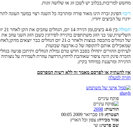
מחשש למריבות,בכלוב יש לשכן זוג או שלושה זוגות.
ריבוי:
הפינק זברה הינו מאוד פורה ומתרבה כל השנה רצוי במשך העונה לתת
ידגרו על הביצים יחדיו.
תטולה:
בין 4-6 ביצים,זמן דגירה 14 יום, הגוזלים עוזבים את הקן לאחר 21 יום. הדגירה מתחילה בדרך כלל לאחר הטלת הביצה
השלישית,שני בני הזוג משתתפים בדגירה לסירוגין כשבן הזוג השני עוזב את
של הגוזלים מתכסה בנוצות ולאחר כ-21 יום הגוזלים כבר יוצאים מהקן,לאחר יציאתם מהקן עדיין הגוזלים תלויים בהוריהם
שמאכילים אותם לתקופה של כ-ארבעה שבועות.
לעיתים ההורים יתחילו בסבב חדש טרם גמילת הגוזלים ותיתכן פגיעה בגוזל
הזברה פינק הינה ציפור שאוהבת לרחוץ,הרחצה עוזרת לשמירה על נוצותיה
הדגירה ומרעננת במיוחד בקיץ.
אין להעתיק או לפרסם מאמר זה ללא רשות המפרסם
חזרה למעלה
shayh
פוקח עיניים
הודעות:
2698
הצטרף:
19 פברואר 2009 00:05
אזור מכירה:
צפון וכל הארץ
שם פרטי::
שי