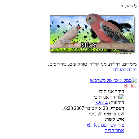
למי יש ?
מזמרים, רוזלות, מני קולור, טורקיזנים, בורקיסים,
חזרה למעלה
eli_lea
הידד אני תוכי!
הודעות:
32614
הצטרף:
23 אוקטובר 2007 16:28
שם פרטי::
יש כינוי
איש קשר:
צור קשר עם eli_lea
אתר הבית