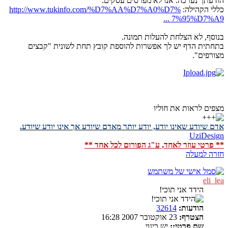
הודעתך נערכה. אנו לא מפרסים עסקים.
כללי הקהילה:
http://www.tukinfo.com/%D7%AA%D7%A0%D7%
... 7%95%D7%A9
בנוסף, לא הצלחת להעלות תמונה.
בתחתית הדף יש לך אפשרות להוספת קובץ תחת לשונית "קבצים
מצורפים".
מצפים לראות את חוליו
אדם שיודע שאינו יודע, יודע יותר מאדם שיודע אך אינו יודע שיודע.
UziDesign
** פרטי עוזר לאחד, ע"ג הפורום לכל אחד **
חזרה למעלה
eli_lea
הידד אני תוכי!
הודעות:
32614
הצטרף:
23 אוקטובר 2007 16:28
שם פרטי::
יש כינוי