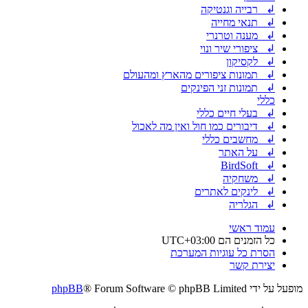
↲ רבייה וגנטיקה
↲ תנאי מחייה
↲ מענה וטרנרי
↲ ציפורי שיר ונוי
↲ לקסיקון
↲ תמונות ציפורים מהארץ ומהעולם
↲ תמונות זני הפינקים
כללי
↲ בעלי חיים כללי
↲ דיבורים כמו חול ואין מה לאכול
↲ מחשבים כללי
↲ על האתר
↲ BirdSoft
↲ משחקיה
↲ לינקים לאתרים
↲ הגלריה
עמוד ראשי
כל הזמנים הם
UTC+03:00
הסרת כל עוגיות המערכת
יצירת קשר
מופעל על ידי
® Forum Software © phpBB Limited
phpBB