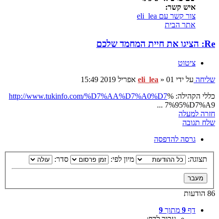
איש קשר:
צור קשר עם eli_lea
אתר הבית
Re: הציגו את חיית המחמד שלכם
ציטוט
שליחה
על ידי
01 אפריל 2019 15:49
»
eli_lea
כללי הקהילה:
%
http://www.tukinfo.com/%D7%AA%D7%A0%D7
... 7%95%D7%A9
חזרה למעלה
שלח תגובה
גרסה להדפסה
תצוגה:
מיון לפי:
סדר:
86 הודעות
דף
9
מתוך
9
עבור לדף: