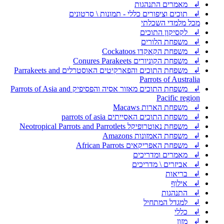
↲ מאמרים התנהגות
↲ תוכים וציפורים כללי - תמונות \ סרטונים
מכל מלמדי השכלתי
↲ לקסיקון התוכים
↲ משפחת הלורים
↲ משפחת הקאקדו Cockatoos
↲ משפחת הקוניורים Conures Parakeets
↲ משפחת התוכים והפארקיטים האוסטרלים Parrakeets and
Parrots of Australia
↲ משפחת התוכים מאזור אסיה והפסיפיק Parrots of Asia and
Pacific region
↲ משפחת הארות Macaws
↲ משפחת התוכים האסייתים parrots of asia
↲ משפחת נאוטרופיקל Neotropical Parrots and Parrotlets
↲ משפחת האמזונות Amazons
↲ משפחת האפריקאים African Parrots
↲ מאמרים ומדריכים
↲ אביזרים \ מדריכים
↲ בריאות
↲ אילוף
↲ התנהגות
↲ למגדל המתחיל
↲ כללי
↲ מזון