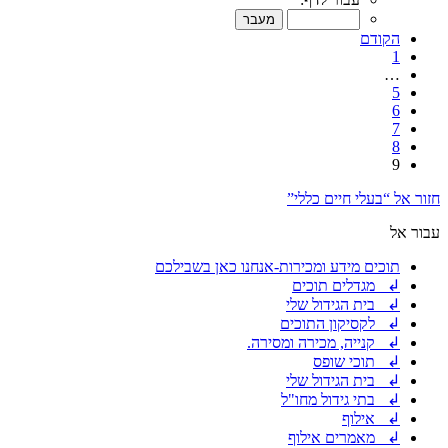
הקודם
1
…
5
6
7
8
9
חזור אל “בעלי חיים כללי”
עבור אל
תוכים מידע ומכירות-אנחנו כאן בשבילכם
↲ מגדלים תוכים
↲ בית הגידול שלי
↲ לקסיקון התוכים
↲ קנייה, מכירה ומסירה.
↲ תוכי שופס
↲ בית הגידול שלי
↲ בתי גידול מחו"ל
↲ אילוף
↲ מאמרים אילוף