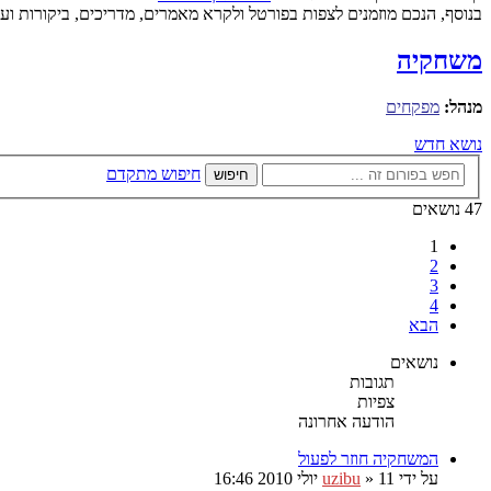
בנוסף, הנכם מוזמנים לצפות בפורטל ולקרא מאמרים, מדריכים, ביקורות ועו
משחקיה
מנהל:
מפקחים
נושא חדש
חיפוש מתקדם
חיפוש
47 נושאים
1
2
3
4
הבא
נושאים
תגובות
צפיות
הודעה אחרונה
המשחקיה חוזר לפעול
על ידי
11 יולי 2010 16:46
»
uzibu