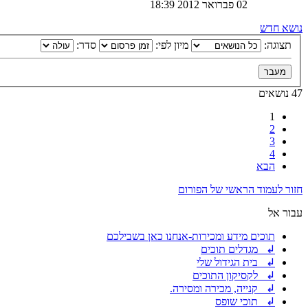
02 פברואר 2012 18:39
נושא חדש
תצוגה:
מיון לפי:
סדר:
47 נושאים
1
2
3
4
הבא
חזור לעמוד הראשי של הפורום
עבור אל
תוכים מידע ומכירות-אנחנו כאן בשבילכם
↲ מגדלים תוכים
↲ בית הגידול שלי
↲ לקסיקון התוכים
↲ קנייה, מכירה ומסירה.
↲ תוכי שופס