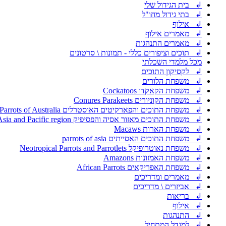
↲ בית הגידול שלי
↲ בתי גידול מחו"ל
↲ אילוף
↲ מאמרים אילוף
↲ מאמרים התנהגות
↲ תוכים וציפורים כללי - תמונות \ סרטונים
מכל מלמדי השכלתי
↲ לקסיקון התוכים
↲ משפחת הלורים
↲ משפחת הקאקדו Cockatoos
↲ משפחת הקוניורים Conures Parakeets
↲ משפחת התוכים והפארקיטים האוסטרלים Parrakeets and Parrots of Australia
↲ משפחת התוכים מאזור אסיה והפסיפיק Parrots of Asia and Pacific region
↲ משפחת הארות Macaws
↲ משפחת התוכים האסייתים parrots of asia
↲ משפחת נאוטרופיקל Neotropical Parrots and Parrotlets
↲ משפחת האמזונות Amazons
↲ משפחת האפריקאים African Parrots
↲ מאמרים ומדריכים
↲ אביזרים \ מדריכים
↲ בריאות
↲ אילוף
↲ התנהגות
↲ למגדל המתחיל