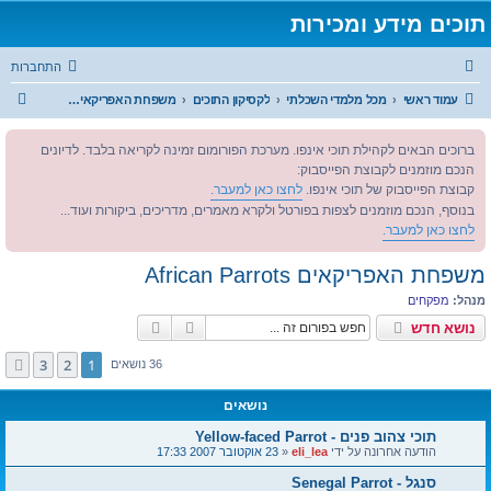
תוכים מידע ומכירות
התחברות
ח
עמוד ראשי
מכל מלמדי השכלתי
לקסיקון התוכים
משפחת האפריקאים African Parrots
י
ברוכים הבאים לקהילת תוכי אינפו. מערכת הפורומום זמינה לקריאה בלבד. לדיונים
פ
הנכם מוזמנים לקבוצת הפייסבוק:
ו
קבוצת הפייסבוק של תוכי אינפו.
לחצו כאן למעבר.
ש
בנוסף, הנכם מוזמנים לצפות בפורטל ולקרא מאמרים, מדריכים, ביקורות ועוד...
לחצו כאן למעבר.
משפחת האפריקאים African Parrots
מנהל:
מפקחים
חיפוש
חיפוש מתקדם
נושא חדש
3
2
1
הבא
36 נושאים
נושאים
תוכי צהוב פנים - Yellow-faced Parrot
הודעה אחרונה על ידי
eli_lea
«
23 אוקטובר 2007 17:33
סנגל - Senegal Parrot