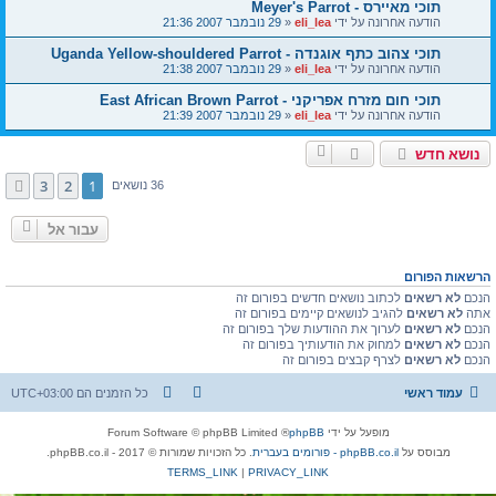
תוכי מאיירס - Meyer's Parrot
הודעה אחרונה על ידי
eli_lea
«
29 נובמבר 2007 21:36
תוכי צהוב כתף אוגנדה - Uganda Yellow-shouldered Parrot
הודעה אחרונה על ידי
eli_lea
«
29 נובמבר 2007 21:38
תוכי חום מזרח אפריקני - East African Brown Parrot
הודעה אחרונה על ידי
eli_lea
«
29 נובמבר 2007 21:39
נושא חדש
3
2
1
הבא
36 נושאים
עבור אל
הרשאות הפורום
הנכם
לא רשאים
לכתוב נושאים חדשים בפורום זה
אתה
לא רשאים
להגיב לנושאים קיימים בפורום זה
הנכם
לא רשאים
לערוך את ההודעות שלך בפורום זה
הנכם
לא רשאים
למחוק את הודעותיך בפורום זה
הנכם
לא רשאים
לצרף קבצים בפורום זה
עמוד ראשי
כל הזמנים הם
UTC+03:00
מופעל על ידי
phpBB
® Forum Software © phpBB Limited
מבוסס על
phpBB.co.il - פורומים בעברית
. כל הזכויות שמורות © 2017 - phpBB.co.il.
TERMS_LINK
|
PRIVACY_LINK