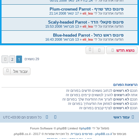
הודעה אחרונה על ידי
אביבה
«
14 ינואר 2008 00:01
פיונוס כתר שזיף - Plum-crowned Parrot
הודעה אחרונה על ידי
eli_lea
«
17 ינואר 2008 21:14
פיונוס סקאלי הדד - Scaly-headed Parrot
הודעה אחרונה על ידי
eli_lea
«
13 פברואר 2008 15:53
פיונוס ראש כחול - Blue-headed Parrot
הודעה אחרונה על ידי
eli_lea
«
13 פברואר 2008 16:43
נושא חדש
2
1
הבא
29 נושאים
עבור אל
הרשאות הפורום
הנכם
לא רשאים
לכתוב נושאים חדשים בפורום זה
אתה
לא רשאים
להגיב לנושאים קיימים בפורום זה
הנכם
לא רשאים
לערוך את ההודעות שלך בפורום זה
הנכם
לא רשאים
למחוק את הודעותיך בפורום זה
הנכם
לא רשאים
לצרף קבצים בפורום זה
עמוד ראשי
כל הזמנים הם
UTC+03:00
מופעל על ידי
phpBB
® Forum Software © phpBB Limited
מבוסס על
phpBB.co.il - פורומים בעברית
. כל הזכויות שמורות © 2017 - phpBB.co.il.