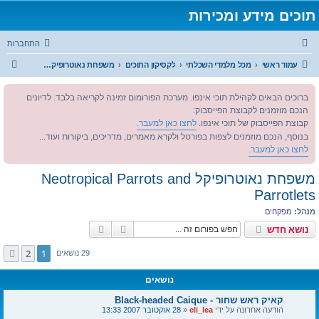
תוכים מידע ומכירות
התחברות
ח
עמוד ראשי
מכל מלמדי השכלתי
לקסיקון התוכים
משפחת נאוטרופיקל Neotropical Parrots and Parrotlets
י
ברוכים הבאים לקהילת תוכי אינפו. מערכת הפורומום זמינה לקריאה בלבד. לדיונים
פ
הנכם מוזמנים לקבוצת הפייסבוק:
ו
קבוצת הפייסבוק של תוכי אינפו.
לחצו כאן למעבר.
ש
בנוסף, הנכם מוזמנים לצפות בפורטל ולקרא מאמרים, מדריכים, ביקורות ועוד...
לחצו כאן למעבר.
משפחת נאוטרופיקל Neotropical Parrots and
Parrotlets
מנהל:
מפקחים
חיפוש
חיפוש מתקדם
נושא חדש
2
1
הבא
29 נושאים
נושאים
קאיק ראש שחור - Black-headed Caique
הודעה אחרונה על ידי
eli_lea
«
28 אוקטובר 2007 13:33