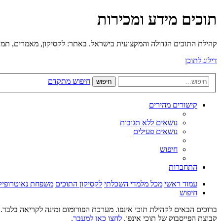
תוכים מידע ומכירות
קהילת התוכים הגדולה והמקצועית בישראל. באתר: לקסיקון, מאמרים, תמונו
דילוג לתוכן
חיפוש מתקדם
חיפוש
קישורים מהירים
נושאים ללא תגובות
נושאים פעילים
חיפוש
התחברות
עמוד ראשי
מכל מלמדי השכלתי
לקסיקון התוכים
משפחת נאוטרופיקל pical Parrots and Parrotlets
חיפוש
ברוכים הבאים לקהילת תוכי אינפו. מערכת הפורומום זמינה לקריאה בלבד. ל
קבוצת הפייסבוק של תוכי אינפו.
לחצו כאן למעבר.