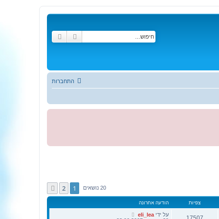
חיפוש
חיפוש מתקדם
התחברות
2
1
הבא
20 נושאים
צפיות
הודעה אחרונה
על ידי
eli_lea
17507