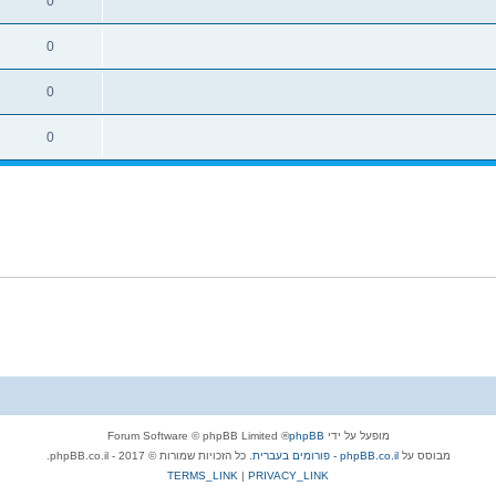
0
0
0
0
מופעל על ידי
phpBB
® Forum Software © phpBB Limited
מבוסס על
phpBB.co.il - פורומים בעברית
. כל הזכויות שמורות © 2017 - phpBB.co.il.
TERMS_LINK
|
PRIVACY_LINK