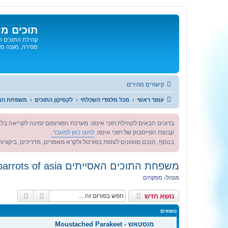
תוכים מי
קהילת התוכים הג
מסירה, מענה מקצ
קישורים מהירים
עמוד ראשי
מכל מלמדי השכלתי
לקסיקון התוכים
משפחת התוכים הא
ברוכים הבאים לקהילת תוכי אינפו. מערכת הפורומום זמינה לקריאה בלב
קבוצת הפייסבוק של תוכי אינפו.
לחצו כאן למעבר.
בנוסף, הנכם מוזמנים לצפות בפורטל ולקרא מאמרים, מדריכים, ביקורות 
משפחת התוכים האסייתים parrots of asia
מנהל:
מפקחים
חיפוש
חיפוש 
נושא חדש
נושאים
מוסטאש - Moustached Parakeet