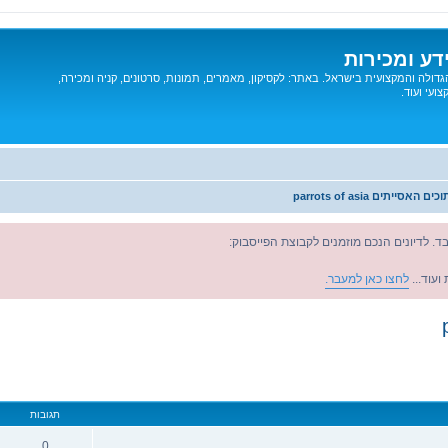
דע ומכירות
דולה והמקצועית בישראל. באתר: לקסיקון, מאמרים, תמונות, סרטונים, קניה ומכירה,
ועי ועוד.
סייתים parrots of asia
ד. לדיונים הנכם מוזמנים לקבוצת הפייסבוק:
ועוד...
לחצו כאן למעבר.
מתקדם
תגובות
0