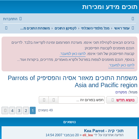
תוכים מידע ומכירות
התחברות
ח
עמוד ראשי
מכל מלמדי השכלתי
לקסיקון התוכים
משפחת התוכים מאזור אסיה והפסיפיק Parrots of Asia and Pacific region
י
ברוכים הבאים לקהילת תוכי אינפו. מערכת הפורומום זמינה לקריאה בלבד. לדיונים
פ
הנכם מוזמנים לקבוצת הפייסבוק:
ו
קבוצת הפייסבוק של תוכי אינפו.
לחצו כאן למעבר.
ש
בנוסף, הנכם מוזמנים לצפות בפורטל ולקרא מאמרים, מדריכים, ביקורות ועוד...
לחצו כאן למעבר.
משפחת התוכים מאזור אסיה והפסיפיק Parrots of
Asia and Pacific region
מנהל:
מפקחים
חיפוש
חיפוש מתקדם
נושא חדש
4
3
2
1
הבא
49 נושאים
נושאים
תוכי קיה - Kea Parrot
הודעה אחרונה על ידי
eli_lea
«
20 נובמבר 2007 14:54