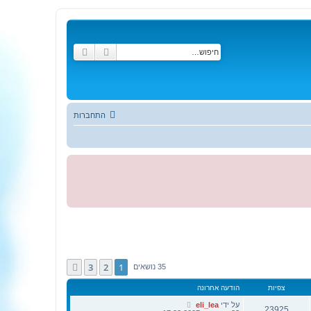
חיפוש
חיפוש מתקדם
התחברות
3
2
1
הבא
35 נושאים
צפיות
הודעה אחרונה
על ידי
eli_lea
23925