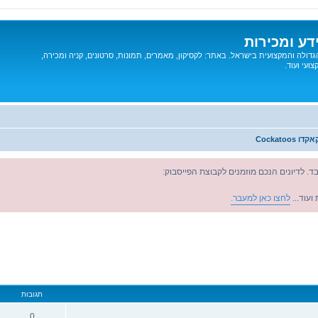
דע ומכירות
דולה והמקצועית בישראל. באתר: לקסיקון, מאמרים, תמונות, סרטונים, קניה ומכירה,
ועי ועוד.
Cockatoo
ד. לדיונים הנכם מוזמנים לקבוצת הפייסבוק:
ועוד...
לחצו כאן למעבר.
מתקדם
תגובות
0