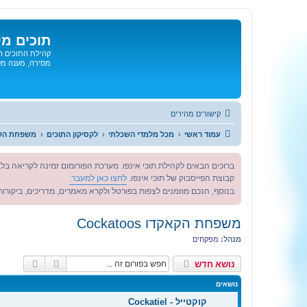
תוכים מי
קהילת התוכים הג
מסירה, מענה מקצ
קישורים מהירים
עמוד ראשי
מכל מלמדי השכלתי
לקסיקון התוכים
משפחת הקאקדו s
ברוכים הבאים לקהילת תוכי אינפו. מערכת הפורומום זמינה לקריאה בלב
קבוצת הפייסבוק של תוכי אינפו.
לחצו כאן למעבר.
בנוסף, הנכם מוזמנים לצפות בפורטל ולקרא מאמרים, מדריכים, ביקורות 
משפחת הקאקדו Cockatoos
מנהל:
מפקחים
חיפוש
חיפוש 
נושא חדש
נושאים
קוקטייל - Cockatiel