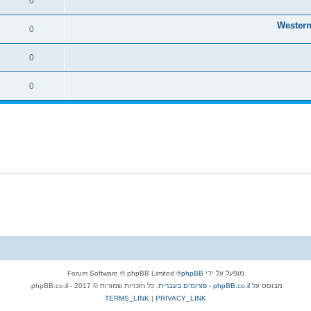
0
0
0
0
מופעל על ידי
phpBB
® Forum Software © phpBB Limited
מבוסס על
phpBB.co.il - פורומים בעברית
. כל הזכויות שמורות © 2017 - phpBB.co.il.
TERMS_LINK
|
PRIVACY_LINK