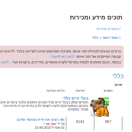
חיפוש
חיפוש
התחברות
ח
י
רכת הפורומום זמינה לקריאה בלבד. לדיונים הנכם מוזמנים לקבוצת הפייסבוק:
פ
כאן למעבר.
ו
קרא מאמרים, מדריכים, ביקורות ועוד...
לחצו כאן למעבר.
ש
הודעה אחרונה
לי
לי חיים מכל המינים והסוגים מלבד ציפורים ותוכים.
כם להציג לשתף ולדון בחיות הבית וחיות הבר.
Re: הציגו את חיית המחמד שלכם
צ
על ידי
eli_lea
פ
01 אפריל 2019 15:49
ה