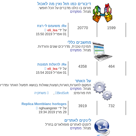
ב
חול ואין מה לאכול
ה
מדברים על הכל חופשי.
ו
ד
ע
ה
ה
Re: משעמם לי רצח
א
צ
על ידי
eli_lea
ח
פ
01 אפריל 2019 15:50
ר
ה
ו
ב
נ
ה
ה
ריכים שונים והורדות.
ו
ד
ע
ה
ה
Re: להעלות תמונות
א
צ
על ידי
eli_lea
ח
פ
01 אפריל 2019 15:54
ר
ה
ו
ב
נ
ה
ה
ארות,הצעות,שאלות בנושא תפעול האתר ומדריכים.
ו
ד
BirdSoft
,
משחקיה
ע
ה
ה
Replica Montblanc horloges
א
צ
ח
על ידי
nghuangster
פ
ר
29 מרץ 2019 19:34
ה
ו
ב
נ
ים
ה
ה
ופולארים בחו"ל
ו
ד
ע