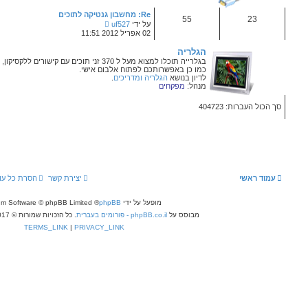
ה
ה
Re: מחשבון גנטיקה לתוכים
א
צ
על ידי
uf527
ח
פ
02 אפריל 2012 11:51
ר
ה
ו
ב
נ
ה
ה
למצוא מעל ל
370
זני תוכים עם קישורים ללקסיקון,
ו
כם לפתוח אלבום אישי.
ד
יה ומדריכים
.
ע
ה
ה
א
ח
ר
ו
נ
ה
עבור אל
יצירת קשר
הסרת כל עוגיות המערכת
כל הזמנים הם
UTC+03:00
פעל על ידי
phpBB
® Forum Software © phpBB Limited
ph - פורומים בעברית
. כל הזכויות שמורות © 2017 - phpBB.co.il.
TERMS_LINK
|
PRIVACY_LINK