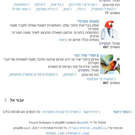
מנהל:
מפקחים
אביזרים \ מדריכים
בריאות
אילוף
התנהגות
תת פורומים:
,
,
,
,
למגדל המתחיל
כללי
מזון
רבייה וגנטיקה
תנאי מחייה
,
,
,
,
נושאים:
77
מענה וטרנרי
עוסק בבריאות התוכי שלנו. האפשרות לשאול שאלה ולקבל מענה
מוטרינר
המתמחה בתוכים. פרסום השאלה מתבצע לאחר מענה הוטרינר.
פרטים
נוספים וכללי פורום זה:
קישור
.
מנהל:
מפקחים
נושאים:
687
ציפורי שיר ונוי
פורום ציפורי שיר ונוי הינו פורום שיהווה מלבד מענה לשאלות של חברי
הקהילה
מאגר מידע על סוגי הציפורים השונים.
מנהל:
מפקחים
לקסיקון
תמונות ציפורים מהארץ ומהעולם
תת פורומים:
,
,
תמונות זני הפינקים
נושאים:
867
עבור אל
עמוד ראשי
יצירת קשר
הסרת כל עוגיות המערכת
כל הזמנים הם
UTC+03:00
מופעל על ידי
phpBB
® Forum Software © phpBB Limited
מבוסס על
phpBB.co.il - פורומים בעברית
. כל הזכויות שמורות © 2017 - phpBB.co.il.
TERMS_LINK
|
PRIVACY_LINK