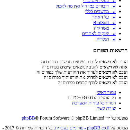
↲ בעלי חיים כללי
↲ דיבורים כמו חול ואין מה לאכול
↲ מחשבים כללי
↲ על האתר
↲ BirdSoft
↲ משחקיה
↲ לינקים לאתרים
↲ הגלריה
הרשאות הפורום
הנכם
לא רשאים
לכתוב נושאים חדשים בפורום זה
אתה
לא רשאים
להגיב לנושאים קיימים בפורום זה
הנכם
לא רשאים
לערוך את ההודעות שלך בפורום זה
הנכם
לא רשאים
למחוק את הודעותיך בפורום זה
הנכם
לא רשאים
לצרף קבצים בפורום זה
עמוד ראשי
כל הזמנים הם
UTC+03:00
הסרת כל עוגיות המערכת
יצירת קשר
מופעל על ידי
® Forum Software © phpBB Limited
phpBB
מבוסס על
phpBB.co.il - פורומים בעברית
. כל הזכויות שמורות © 2017 -