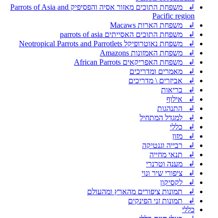
↲ משפחת התוכים מאזור אסיה והפסיפיק Parrots of Asia and
Pacific region
↲ משפחת הארות Macaws
↲ משפחת התוכים האסייתים parrots of asia
↲ משפחת נאוטרופיקל Neotropical Parrots and Parrotlets
↲ משפחת האמזונות Amazons
↲ משפחת האפריקאים African Parrots
↲ מאמרים ומדריכים
↲ אביזרים \ מדריכים
↲ בריאות
↲ אילוף
↲ התנהגות
↲ למגדל המתחיל
↲ כללי
↲ מזון
↲ רבייה וגנטיקה
↲ תנאי מחייה
↲ מענה וטרנרי
↲ ציפורי שיר ונוי
↲ לקסיקון
↲ תמונות ציפורים מהארץ ומהעולם
↲ תמונות זני הפינקים
כללי