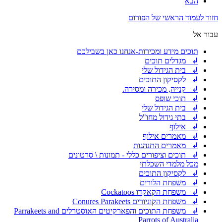
הבא
חזור לעמוד הראשי של הפורום
עבור אל
תוכים מידע ומכירות-אנחנו כאן בשבילכם
↲ מגדלים תוכים
↲ בית הגידול שלי
↲ לקסיקון התוכים
↲ קנייה, מכירה ומסירה.
↲ תוכי שופס
↲ בית הגידול שלי
↲ בתי גידול מחו"ל
↲ אילוף
↲ מאמרים אילוף
↲ מאמרים התנהגות
↲ תוכים וציפורים כללי - תמונות \ סרטונים
מכל מלמדי השכלתי
↲ לקסיקון התוכים
↲ משפחת הלורים
↲ משפחת הקאקדו Cockatoos
↲ משפחת הקוניורים Conures Parakeets
↲ משפחת התוכים והפארקיטים האוסטרלים Parrakeets and
Parrots of Australia