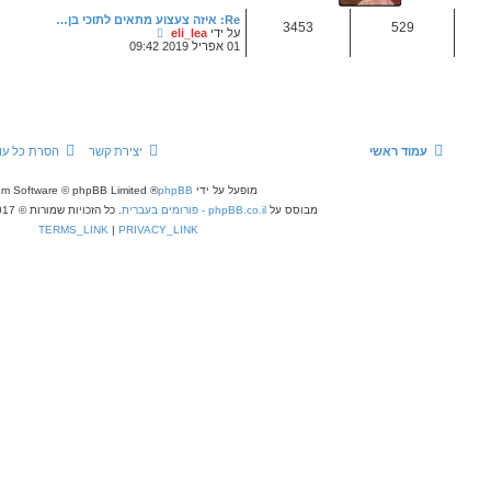
ה
ה
Re: איזה צעצוע מתאים לתוכי בן…
א
צ
על ידי
eli_lea
ח
פ
01 אפריל 2019 09:42
ר
ה
ו
ב
נ
ה
ה
ו
עבור אל
ד
ע
ה
ה
יצירת קשר
הסרת כל עוגיות המערכת
כל הזמנים הם
UTC+03:00
א
ח
ר
פעל על ידי
phpBB
® Forum Software © phpBB Limited
ו
ph - פורומים בעברית
. כל הזכויות שמורות © 2017 - phpBB.co.il.
נ
ה
TERMS_LINK
|
PRIVACY_LINK