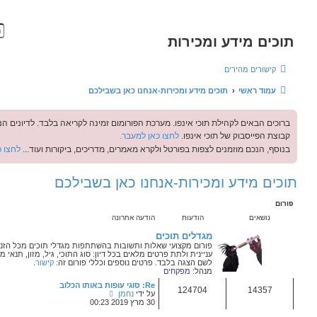
חיפוש
חיפוש
התחברות
ח
-אנחנו כאן בשבילכם
י
רכת הפורומום זמינה לקריאה בלבד. לדיונים הנכם מוזמנים לקבוצת הפייסבוק:
פ
כאן למעבר.
ו
קרא מאמרים, מדריכים, ביקורות ועוד...
לחצו כאן למעבר.
ש
חנו כאן בשבילכם
הודעה אחרונה
ם
אלות ותשובות
בהשתתפות מגדלי תוכים מכל הזנים. בכל דיון יש לכתוב כותרת
ים מלאים בכל דיון: סוג התוכי, גיל, מזון, תנאי מחייה וכו' לא יתקבלו דיונים
פרטים נוספים וכללי פורום זה:
קישור
.
Re: סוגי עופות באותו הכלוב
צ
על ידי
נחמן
פ
30 מרץ 2019 00:23
ה