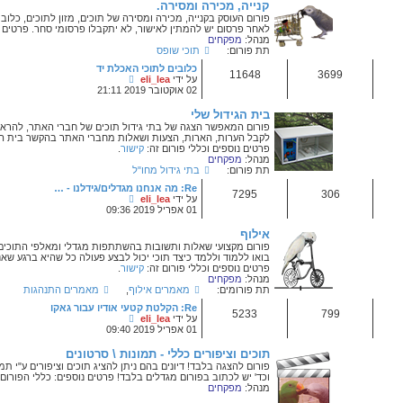
ב
 ומסירה.
ה
יה, מכירה ומסירה של תוכים, מזון לתוכים, כלובים לתוכים וציוד נלווה.
ו
המתין לאישור, לא יתקבלו פרסומי סחר. פרטים נוספים וכללי פורום זה:
קישור
.
ד
ע
תוכי שופס
ה
ה
כלובים לתוכי האכלת יד
א
צ
על ידי
eli_lea
ח
פ
02 אוקטובר 2019 21:11
ר
ה
ו
ב
לי
נ
ה
צגה של בתי גידול תוכים של חברי האתר, להראות התקדמות גדילה,
ה
ו
רות, הצעות ושאלות מחברי האתר בהקשר בית הגידול הספציפי בלבד.
ד
ללי פורום זה:
קישור
.
ע
ה
בתי גידול מחו"ל
ה
א
Re: מה אנחנו מגדלים/גידלנו - …
ח
צ
על ידי
eli_lea
ר
פ
01 אפריל 2019 09:36
ו
ה
נ
ב
ה
ה
אלות ותשובות בהשתתפות מגדלי ומאלפי התוכים מכל הזנים.
ו
ד כיצד תוכי יכול לבצע פעולה כל שהיא ברגע שאנו מעוניינים.
ד
ללי פורום זה:
קישור
.
ע
ה
מאמרים אילוף
,
מאמרים התנהגות
ה
א
Re: הקלטת קטעי אודיו עבור גאקו
ח
צ
על ידי
eli_lea
ר
פ
01 אפריל 2019 09:40
ו
ה
נ
ב
ם כללי - תמונות \ סרטונים
ה
ה
בד!
דיונים בהם ניתן להציג תוכים וציפורים ע"י תמונות ו\או סרטונים. שאלות, הסברים
ו
פורום מגדלים בלבד! פרטים נוספים: כללי הפורום:
קישור
.
ד
ע