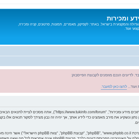
דע ומכירות
דולה והמקצועית בישראל. באתר: לקסיקון, מאמרים, תמונות, סרטונים, קניה ומכירה,
ועי ועוד.
ד. לדיונים הנכם מוזמנים לקבוצת הפייסבוק:
ועוד...
לחצו כאן למעבר.
בעת הגישה אל “תוכים מידע ומכירות” (להלן “אנחנו”, “אותנו”, “שלנו”, “תוכים מיד
ן נתון ונשקיע את מירב מאמצינו כדי לידע אותך, אך יהיה זה נבון מצידך לסקור תנאים אלו 
ם.
. מערכת phpBB מקלה על האינטרנט המבוסס דיונים בלבד, ק