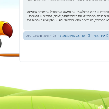
 מאוחסנת או בחוק הבינלאומי. אם תעשה זאת תוביל את עצמך לחסימה
ר בכפיית תנאים אלו. אתה מסכים של “תוכים מידע ומכירות” יש את הזכות להסיר, לערוך, להעביר או לסגור כל
נושא בכל זמן נתון הנראה לנו מתאים. בתור משתמש אתה מסכים שכל המידע אשר אתה מזין יאוחסן בבסיס הנתונים. בעוד שמידע זה לא ייחשף לשום צד שלישי ללא הסכמתך, לא “תוכים מידע ומכירות” ולא phpBB ישאו באחריות לכל
יצירת קשר
הסרת כל עוגיות המערכת
כל הזמנים הם
UTC+03:00