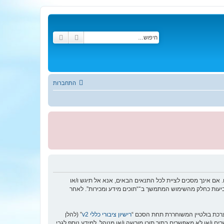
חיפוש
חיפוש מתקדם
התחברות
ע ומכירות”, “https://www.tukinfo.com/forum”), אתה מסכים לציית לתנאים הבאים. אם אינך מסכים לציית לכל התנאים הבאים, אנא אל תיגש ו/או
בקביעות כחלק מהשימוש המתמשך ב־“תוכים מידע ומכירות”. לאחר
רישיון ציבורי כללי v2
” (להלן
בוצת phpBB אינה אחראית לכל מה שאנו מאפשרים ו/או לא מאפשרים בתור תוכן מורשה ו/או מנוהל. למידע נוסף לגבי