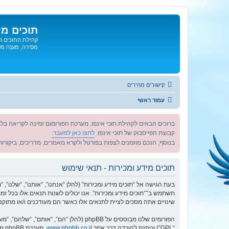
תוכים מי
קהילת התוכים הג
מסירה, מענה מקצ
קישורים מהירים
עמוד ראשי
ברוכים הבאים לקהילת תוכי אינפו. מערכת הפורומום זמינה לקריאה בלב
קבוצת הפייסבוק של תוכי אינפו.
לחצו כאן למעבר.
בנוסף, הנכם מוזמנים לצפות בפורטל ולקרא מאמרים, מדריכים, ביקורות 
תוכים מידע ומכירות - תנאי שימוש
תשתמש ב־“תוכים מידע ומכירות”. אנו יכולים לשנות תנאים אלו בכל זמ
שינויים אתה מסכים לציית לתנאים אלו כאשר הם מעודכנים ו/או מתוקני
הפורומים שלנו מבוססים על phpBB (להלן “הם”, “אותם”, “שלהם”, “מערכת phpBB”, “www.phpbb.co.il”, “קבוצת phpBB”, “צוות phpBB הישראלי”) אשר הינה מערכת בולטיין המשוחררת תחת הסכם “
“GPL”) וניתנת להורדה דרך אתר
www.phpbb.co.il