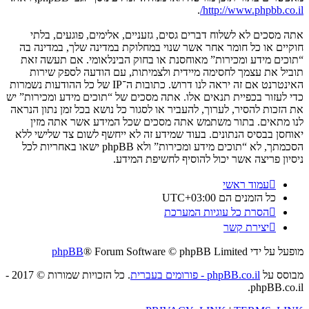
.
http://www.phpbb.co.il/
אתה מסכים לא לשלוח דברים גסים, גזעניים, אלימים, פוגעים, בלתי
חוקיים או כל חומר אחר אשר שנוי במחלוקת במדינה שלך, במדינה בה
“תוכים מידע ומכירות” מאוחסנת או בחוק הבינלאומי. אם תעשה זאת
תוביל את עצמך לחסימה מיידית ולצמיתות, עם הודעה לספק שירות
האינטרנט אם זה יראה לנו דרוש. כתובות ה־IP של כל ההודעות נשמרות
כדי לעזור בכפיית תנאים אלו. אתה מסכים של “תוכים מידע ומכירות” יש
את הזכות להסיר, לערוך, להעביר או לסגור כל נושא בכל זמן נתון הנראה
לנו מתאים. בתור משתמש אתה מסכים שכל המידע אשר אתה מזין
יאוחסן בבסיס הנתונים. בעוד שמידע זה לא ייחשף לשום צד שלישי ללא
הסכמתך, לא “תוכים מידע ומכירות” ולא phpBB ישאו באחריות לכל
ניסיון פריצה אשר יכול להוסיף לחשיפת המידע.
עמוד ראשי
כל הזמנים הם
UTC+03:00
הסרת כל עוגיות המערכת
יצירת קשר
מופעל על ידי
® Forum Software © phpBB Limited
phpBB
מבוסס על
phpBB.co.il - פורומים בעברית
. כל הזכויות שמורות © 2017 -
phpBB.co.il.