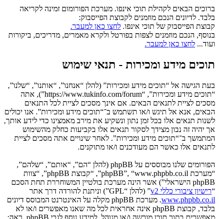
ברוכים הבאים לקהילת תוכי אינפו. מערכת הפורומום זמינה לקריאה
בלבד. לדיונים הנכם מוזמנים לקבוצת הפייסבוק:
קבוצת הפייסבוק של תוכי אינפו.
לחצו כאן למעבר.
בנוסף, הנכם מוזמנים לצפות בפורטל ולקרא מאמרים, מדריכים, ביקורות
ועוד...
לחצו כאן למעבר.
תוכים מידע ומכירות - תנאי שימוש
בעת הגישה אל “תוכים מידע ומכירות” (להלן “אנחנו”, “אותנו”, “שלנו”,
“תוכים מידע ומכירות”, “https://www.tukinfo.com/forum”), אתה
מסכים לציית לתנאים הבאים. אם אינך מסכים לציית לכל התנאים
הבאים, אנא אל תיגש ו/או תשתמש ב־“תוכים מידע ומכירות”. אנו יכולים
לשנות תנאים אלו בכל זמן נתון ונשקיע את מירב מאמצינו כדי לידע אותך,
אך יהיה זה נבון מצידך לסקור תנאים אלו בקביעות כחלק מהשימוש
המתמשך ב־“תוכים מידע ומכירות”. לאחר שינויים אתה מסכים לציית
לתנאים אלו כאשר הם מעודכנים ו/או מתוקנים.
הפורומים שלנו מבוססים על phpBB (להלן “הם”, “אותם”, “שלהם”,
“מערכת phpBB”, “www.phpbb.co.il”, “קבוצת phpBB”, “צוות
phpBB הישראלי”) אשר הינה מערכת בולטיין המשוחררת תחת הסכם
“
רישיון ציבורי כללי v2
” (להלן “GPL”) וניתנת להורדה דרך אתר
www.phpbb.co.il
. מערכת phpBB מקלה על האינטרנט המבוסס דיונים
בלבד, קבוצת phpBB אינה אחראית לכל מה שאנו מאפשרים ו/או לא
מאפשרים בתור תוכן מורשה ו/או מנוהל. למידע נוסף לגבי phpBB, ראה: