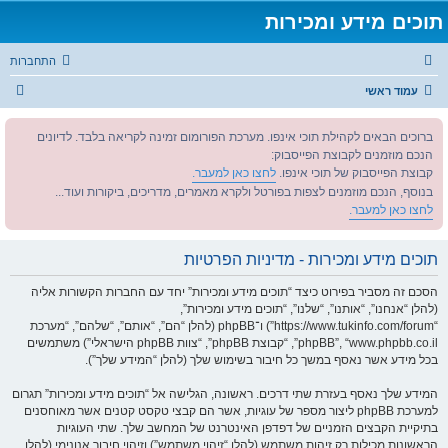
תוכים מידע ומכירות
התחברות
ח
עמוד ראשי
י
ברוכים הבאים לקהילת תוכי אינפו. מערכת הפורומום זמינה לקריאה בלבד. לדיונים
פ
הנכם מוזמנים לקבוצת הפייסבוק:
ו
קבוצת הפייסבוק של תוכי אינפו.
לחצו כאן למעבר.
ש
בנוסף, הנכם מוזמנים לצפות בפורטל ולקרא מאמרים, מדריכים, ביקורות ועוד...
לחצו כאן למעבר.
תוכים מידע ומכירות - מדיניות הפרטיות
הסכם זה מסביר בפירוט כיצד “תוכים מידע ומכירות” יחד עם החברות הקשורות אליה
(להלן “אנחנו”, “אותנו”, “שלנו”, “תוכים מידע ומכירות”,
“https://www.tukinfo.com/forum”) ו־phpBB (להלן “הם”, “אותם”, “שלהם”, “מערכת
phpBB”, “www.phpbb.co.il”, “קבוצת phpBB”, “צוות phpBB הישראלי”) משתמשים
בכל מידע אשר נאסף במשך כל חיבור בשימוש שלך (להלן “המידע שלך”).
המידע שלך נאסף בעזרת שתי דרכים. ראשונה, הגלישה אל “תוכים מידע ומכירות” תגרום
למערכת phpBB ליצור מספר של עוגיות, אשר הם קבצי טקסט קטנים אשר מאוחסנים
בתיקיית הקבצים הזמניים של דפדפן האינטרנט של המחשב שלך. שתי העוגיות
הראשונות מכילות רק זיהות משתמש (להלן “זיהוי משתמש”) וזיהוי חיבור אנונימי (להלן