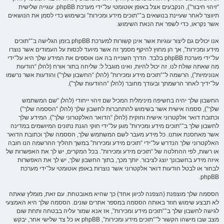
“זיהוי חיבור”), הנקבעים אצל באופן אוטומטי על־ידי מערכת phpBB. עוגייה שלישית
תיווצר לאחר שעיינת בנושאים ב־“תוכים מידע ומכירות” ובשימוש כדי לסמן את הנושאים
אשר נקראו, כדי לשפר את הנאת השימוש.
אנו יכולים גם ליצור עוגיות אשר אינן קשורות למערכת phpBB בזמן הגלישה ב־“תוכים
מידע ומכירות”, אך הן מחוץ להיקף מסמך זה אשר מיועד לכסות על העמודים אשר נוצרו
על־ידי מערכת phpBB בלבד. הדרך השנייה בה אנו אוספים את המידע שלך היא על־ידי
מה שאתה שולח לנו. זה יכול להיות, ואינו מוגבל ל: שליחה בתור אורח (להלן “הודעות
אנונימיות”), הרשמה ל־“תוכים מידע ומכירות” (להלן “החשבון שלך”) והודעות אשר נרשמו
על־ידיך לאחר הרשמתך ובעודך מחובר (להלן “ההודעות שלך”).
החשבון שלך יהיה בחשיפה מינימלית המכיל שם זיהוי ייחודי (להלן “שם המשתמש
שלך”), ססמה אישית אשר בשימוש להתחברות לחשבון שלך (להלן “הססמה שלך”)
וכתובת דואר אלקטרוני אישית וחוקית (להלן “הדואר האלקטרוני שלך”). המידע שלך
לחשבון שלך ב־“תוכים מידע ומכירות” מוגן על־ידי חוקי הגנת נתונים המיושמים במדינה
אשר מאחסנת אותנו. כל מידע מעבר לשם המשתמש שלך, הססמה שלך וכתובת הדואר
האלקטרוני שלך הנדרש על־ידי “תוכים מידע ומכירות” במשך תהליך ההרשמה הנו חובה
או רשות, לפי ההחלטה של “תוכים מידע ומכירות”. בכל המקרים, יש לך את האפשרות של
איזה מידע בחשבונך יוצג לציבור. יותך מכך, בתוך החשבון שלך, יש לך את האפשרות
לבחור או לבטל הודעות דואר אלקטרוני אשר נוצרות באופן אוטומטי על־ידי מערכת
phpBB.
הססמה שלך מוצפנת (הצפנה לכיוון אחד) כך שהיא מאובטחת. עם זאת, מומלץ שאתה
לא תבצע שימוש חוזר באותה הססמה במספר אתרים שונים. הססמה שלך היא האמצעי
לגישה לחשבון שלך ב־“תוכים מידע ומכירות”, אז אנא שמור עליה בבטחה ותחת שום
מצב שבו מישהו הקשור ל־“תוכים מידע ומכירות”, phpBB או כל צד שלישי אחר, יבקש