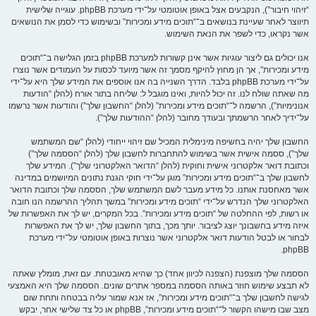
“זיהוי חיבור”), הנקבעים אצל באופן אוטומטי על־ידי מערכת phpBB. עוגייה שלישית
תיווצר לאחר שעיינת בנושאים ב־“תוכים מידע ומכירות” ובשימוש כדי לסמן את הנושאים
אשר נקראו, כדי לשפר את הנאת השימוש.
אנו יכולים גם ליצור עוגיות אשר אינן קשורות למערכת phpBB בזמן הגלישה ב־“תוכים
מידע ומכירות”, אך הן מחוץ להיקף מסמך זה אשר מיועד לכסות על העמודים אשר נוצרו
על־ידי מערכת phpBB בלבד. הדרך השנייה בה אנו אוספים את המידע שלך היא על־ידי
מה שאתה שולח לנו. זה יכול להיות, ואינו מוגבל ל: שליחה בתור אורח (להלן “הודעות
אנונימיות”), הרשמה ל־“תוכים מידע ומכירות” (להלן “החשבון שלך”) והודעות אשר נרשמו
על־ידיך לאחר הרשמתך ובעודך מחובר (להלן “ההודעות שלך”).
החשבון שלך יהיה בחשיפה מינימלית המכיל שם זיהוי ייחודי (להלן “שם המשתמש
שלך”), ססמה אישית אשר בשימוש להתחברות לחשבון שלך (להלן “הססמה שלך”)
וכתובת דואר אלקטרוני אישית וחוקית (להלן “הדואר האלקטרוני שלך”). המידע שלך
לחשבון שלך ב־“תוכים מידע ומכירות” מוגן על־ידי חוקי הגנת נתונים המיושמים במדינה
אשר מאחסנת אותנו. כל מידע מעבר לשם המשתמש שלך, הססמה שלך וכתובת הדואר
האלקטרוני שלך הנדרש על־ידי “תוכים מידע ומכירות” במשך תהליך ההרשמה הנו חובה
או רשות, לפי ההחלטה של “תוכים מידע ומכירות”. בכל המקרים, יש לך את האפשרות של
איזה מידע בחשבונך יוצג לציבור. יותך מכך, בתוך החשבון שלך, יש לך את האפשרות
לבחור או לבטל הודעות דואר אלקטרוני אשר נוצרות באופן אוטומטי על־ידי מערכת
phpBB.
הססמה שלך מוצפנת (הצפנה לכיוון אחד) כך שהיא מאובטחת. עם זאת, מומלץ שאתה
לא תבצע שימוש חוזר באותה הססמה במספר אתרים שונים. הססמה שלך היא האמצעי
לגישה לחשבון שלך ב־“תוכים מידע ומכירות”, אז אנא שמור עליה בבטחה ותחת שום
מצב שבו מישהו הקשור ל־“תוכים מידע ומכירות”, phpBB או כל צד שלישי אחר, יבקש