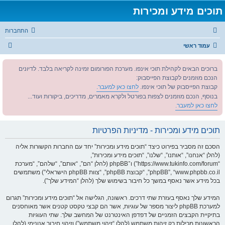
תוכים מידע ומכירות
התחברות
ח
עמוד ראשי
י
ברוכים הבאים לקהילת תוכי אינפו. מערכת הפורומום זמינה לקריאה בלבד. לדיונים
פ
הנכם מוזמנים לקבוצת הפייסבוק:
ו
קבוצת הפייסבוק של תוכי אינפו.
לחצו כאן למעבר.
ש
בנוסף, הנכם מוזמנים לצפות בפורטל ולקרא מאמרים, מדריכים, ביקורות ועוד...
לחצו כאן למעבר.
תוכים מידע ומכירות - מדיניות הפרטיות
הסכם זה מסביר בפירוט כיצד “תוכים מידע ומכירות” יחד עם החברות הקשורות אליה
(להלן “אנחנו”, “אותנו”, “שלנו”, “תוכים מידע ומכירות”,
“https://www.tukinfo.com/forum”) ו־phpBB (להלן “הם”, “אותם”, “שלהם”, “מערכת
phpBB”, “www.phpbb.co.il”, “קבוצת phpBB”, “צוות phpBB הישראלי”) משתמשים
בכל מידע אשר נאסף במשך כל חיבור בשימוש שלך (להלן “המידע שלך”).
המידע שלך נאסף בעזרת שתי דרכים. ראשונה, הגלישה אל “תוכים מידע ומכירות” תגרום
למערכת phpBB ליצור מספר של עוגיות, אשר הם קבצי טקסט קטנים אשר מאוחסנים
בתיקיית הקבצים הזמניים של דפדפן האינטרנט של המחשב שלך. שתי העוגיות
הראשונות מכילות רק זיהות משתמש (להלן “זיהוי משתמש”) וזיהוי חיבור אנונימי (להלן