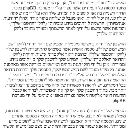
הגלישה ב־“תוכים מידע ומכירות”, אך הן מחוץ להיקף מסמך זה אשר
מיועד לכסות על העמודים אשר נוצרו על־ידי מערכת phpBB בלבד.
הדרך השנייה בה אנו אוספים את המידע שלך היא על־ידי מה שאתה
שולח לנו. זה יכול להיות, ואינו מוגבל ל: שליחה בתור אורח (להלן “הודעות
אנונימיות”), הרשמה ל־“תוכים מידע ומכירות” (להלן “החשבון שלך”)
והודעות אשר נרשמו על־ידיך לאחר הרשמתך ובעודך מחובר (להלן
“ההודעות שלך”).
החשבון שלך יהיה בחשיפה מינימלית המכיל שם זיהוי ייחודי (להלן “שם
המשתמש שלך”), ססמה אישית אשר בשימוש להתחברות לחשבון שלך
(להלן “הססמה שלך”) וכתובת דואר אלקטרוני אישית וחוקית (להלן
“הדואר האלקטרוני שלך”). המידע שלך לחשבון שלך ב־“תוכים מידע
ומכירות” מוגן על־ידי חוקי הגנת נתונים המיושמים במדינה אשר מאחסנת
אותנו. כל מידע מעבר לשם המשתמש שלך, הססמה שלך וכתובת הדואר
האלקטרוני שלך הנדרש על־ידי “תוכים מידע ומכירות” במשך תהליך
ההרשמה הנו חובה או רשות, לפי ההחלטה של “תוכים מידע ומכירות”.
בכל המקרים, יש לך את האפשרות של איזה מידע בחשבונך יוצג לציבור.
יותך מכך, בתוך החשבון שלך, יש לך את האפשרות לבחור או לבטל
הודעות דואר אלקטרוני אשר נוצרות באופן אוטומטי על־ידי מערכת
phpBB.
הססמה שלך מוצפנת (הצפנה לכיוון אחד) כך שהיא מאובטחת. עם זאת,
מומלץ שאתה לא תבצע שימוש חוזר באותה הססמה במספר אתרים
שונים. הססמה שלך היא האמצעי לגישה לחשבון שלך ב־“תוכים מידע
ומכירות”, אז אנא שמור עליה בבטחה ותחת שום מצב שבו מישהו הקשור