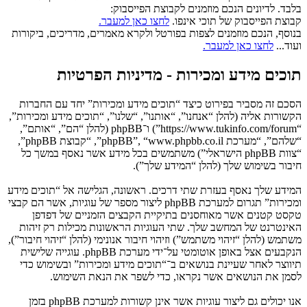
בלבד. לדיונים הנכם מוזמנים לקבוצת הפייסבוק:
קבוצת הפייסבוק של תוכי אינפו.
לחצו כאן למעבר.
בנוסף, הנכם מוזמנים לצפות בפורטל ולקרא מאמרים, מדריכים, ביקורות
ועוד...
לחצו כאן למעבר.
תוכים מידע ומכירות - מדיניות הפרטיות
הסכם זה מסביר בפירוט כיצד “תוכים מידע ומכירות” יחד עם החברות
הקשורות אליה (להלן “אנחנו”, “אותנו”, “שלנו”, “תוכים מידע ומכירות”,
“https://www.tukinfo.com/forum”) ו־phpBB (להלן “הם”, “אותם”,
“שלהם”, “מערכת phpBB”, “www.phpbb.co.il”, “קבוצת phpBB”,
“צוות phpBB הישראלי”) משתמשים בכל מידע אשר נאסף במשך כל
חיבור בשימוש שלך (להלן “המידע שלך”).
המידע שלך נאסף בעזרת שתי דרכים. ראשונה, הגלישה אל “תוכים מידע
ומכירות” תגרום למערכת phpBB ליצור מספר של עוגיות, אשר הם קבצי
טקסט קטנים אשר מאוחסנים בתיקיית הקבצים הזמניים של דפדפן
האינטרנט של המחשב שלך. שתי העוגיות הראשונות מכילות רק זיהות
משתמש (להלן “זיהוי משתמש”) וזיהוי חיבור אנונימי (להלן “זיהוי חיבור”),
הנקבעים אצל באופן אוטומטי על־ידי מערכת phpBB. עוגייה שלישית
תיווצר לאחר שעיינת בנושאים ב־“תוכים מידע ומכירות” ובשימוש כדי
לסמן את הנושאים אשר נקראו, כדי לשפר את הנאת השימוש.
אנו יכולים גם ליצור עוגיות אשר אינן קשורות למערכת phpBB בזמן