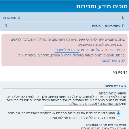
תוכים מידע ומכירות
התחברות
ח
עמוד ראשי
חיפוש
י
ברוכים הבאים לקהילת תוכי אינפו. מערכת הפורומום זמינה לקריאה בלבד. לדיונים
פ
הנכם מוזמנים לקבוצת הפייסבוק:
ו
קבוצת הפייסבוק של תוכי אינפו.
לחצו כאן למעבר.
ש
בנוסף, הנכם מוזמנים לצפות בפורטל ולקרא מאמרים, מדריכים, ביקורות ועוד...
לחצו כאן למעבר.
חיפוש
שאילתת חיפוש
חיפוש מילות מפתח:
הצב
+
לפני ביטוי שחייב להימצא ולהיכלל בתוצאות החיפוש שלך, או
-
לפני ביטוי שלא חייב.
תוכל גם לרשום רשימת ביטויים מופרדים ב־
|
וכל התאמה מאחד הביטויים יוצג לך בתוצאות
החיפוש. השתמש ב־* (כוכבית) כתו משלים.
חפש הודעות הכוללות את כל מילות המפתח או השתמש בשאילתה כפי שהוכנסה
חפש הודעות הכוללות לפחות אחת ממילות המפתח
חפש לפי שם מחבר ההודעה:
השתמש ב־* (כוכבית) כתו משלים.