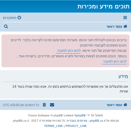
תוכים מידע ומכירות
התחברות
ח
עמוד ראשי
י
ברוכים הבאים לקהילת תוכי אינפו. מערכת הפורומום זמינה לקריאה בלבד. לדיונים
פ
הנכם מוזמנים לקבוצת הפייסבוק:
ו
קבוצת הפייסבוק של תוכי אינפו.
לחצו כאן למעבר.
ש
בנוסף, הנכם מוזמנים לצפות בפורטל ולקרא מאמרים, מדריכים, ביקורות ועוד...
לחצו כאן למעבר.
מידע
אנו מתנצלים אך אין אפשרות להשתמש בחיפוש בזמן זה. אנא נסה שנית בעוד 14
שניות.
עמוד ראשי
כל הזמנים הם
UTC+03:00
מופעל על ידי
phpBB
® Forum Software © phpBB Limited
מבוסס על
phpBB.co.il - פורומים בעברית
. כל הזכויות שמורות © 2017 - phpBB.co.il.
TERMS_LINK
|
PRIVACY_LINK