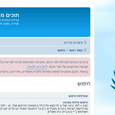
תוכים מי
קהילת התוכים הג
מסירה, מענה מקצ
קישורים מהירים
עמוד ראשי
חיפוש
ברוכים הבאים לקהילת תוכי אינפו. מערכת הפורומום זמינה לקריאה בלב
קבוצת הפייסבוק של תוכי אינפו.
לחצו כאן למעבר.
בנוסף, הנכם מוזמנים לצפות בפורטל ולקרא מאמרים, מדריכים, ביקורות 
חיפוש
שאילתת חיפוש
חיפוש מילות מפתח:
הצב
+
לפני ביטוי שחייב להימצא ולהיכלל בתוצאות החיפוש שלך, או
-
לפני 
גם לרשום רשימת ביטויים מופרדים ב־
|
וכל התאמה מאחד הביטויים יוצג לך
השתמש ב־* (כוכבית) כתו משלים.