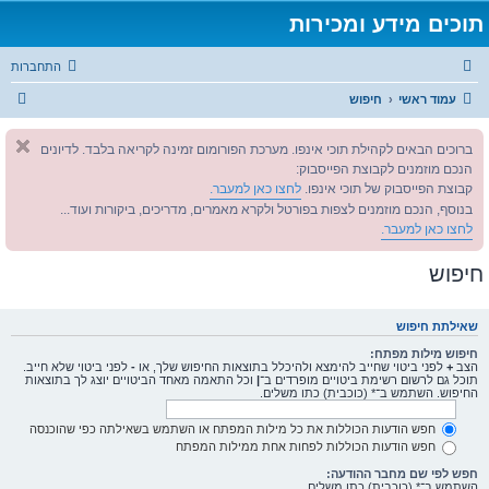
תוכים מידע ומכירות
התחברות
ח
עמוד ראשי
חיפוש
י
ברוכים הבאים לקהילת תוכי אינפו. מערכת הפורומום זמינה לקריאה בלבד. לדיונים
פ
הנכם מוזמנים לקבוצת הפייסבוק:
ו
קבוצת הפייסבוק של תוכי אינפו.
לחצו כאן למעבר.
ש
בנוסף, הנכם מוזמנים לצפות בפורטל ולקרא מאמרים, מדריכים, ביקורות ועוד...
לחצו כאן למעבר.
חיפוש
שאילתת חיפוש
חיפוש מילות מפתח:
הצב
+
לפני ביטוי שחייב להימצא ולהיכלל בתוצאות החיפוש שלך, או
-
לפני ביטוי שלא חייב.
תוכל גם לרשום רשימת ביטויים מופרדים ב־
|
וכל התאמה מאחד הביטויים יוצג לך בתוצאות
החיפוש. השתמש ב־* (כוכבית) כתו משלים.
חפש הודעות הכוללות את כל מילות המפתח או השתמש בשאילתה כפי שהוכנסה
חפש הודעות הכוללות לפחות אחת ממילות המפתח
חפש לפי שם מחבר ההודעה:
השתמש ב־* (כוכבית) כתו משלים.