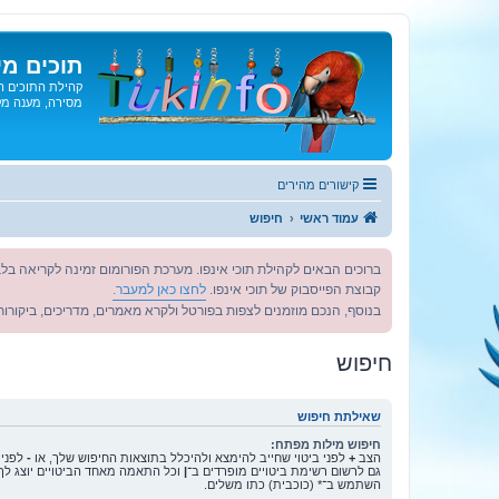
תוכים מי
קהילת התוכים הג
מסירה, מענה מקצ
קישורים מהירים
עמוד ראשי
חיפוש
ברוכים הבאים לקהילת תוכי אינפו. מערכת הפורומום זמינה לקריאה בלב
קבוצת הפייסבוק של תוכי אינפו.
לחצו כאן למעבר.
בנוסף, הנכם מוזמנים לצפות בפורטל ולקרא מאמרים, מדריכים, ביקורות 
חיפוש
שאילתת חיפוש
חיפוש מילות מפתח:
הצב
+
לפני ביטוי שחייב להימצא ולהיכלל בתוצאות החיפוש שלך, או
-
לפני 
גם לרשום רשימת ביטויים מופרדים ב־
|
וכל התאמה מאחד הביטויים יוצג לך
השתמש ב־* (כוכבית) כתו משלים.