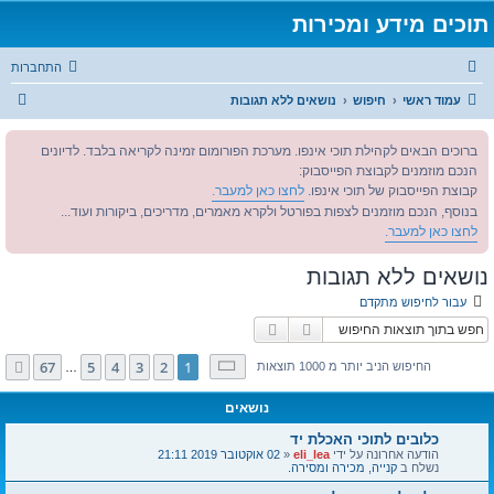
תוכים מידע ומכירות
התחברות
ח
עמוד ראשי
חיפוש
נושאים ללא תגובות
י
ברוכים הבאים לקהילת תוכי אינפו. מערכת הפורומום זמינה לקריאה בלבד. לדיונים
פ
הנכם מוזמנים לקבוצת הפייסבוק:
ו
קבוצת הפייסבוק של תוכי אינפו.
לחצו כאן למעבר.
ש
בנוסף, הנכם מוזמנים לצפות בפורטל ולקרא מאמרים, מדריכים, ביקורות ועוד...
לחצו כאן למעבר.
נושאים ללא תגובות
עבור לחיפוש מתקדם
חיפוש
חיפוש מתקדם
דף
1
מתוך
67
67
5
4
3
2
1
הבא
החיפוש הניב יותר מ 1000 תוצאות
…
נושאים
כלובים לתוכי האכלת יד
הודעה אחרונה על ידי
eli_lea
«
02 אוקטובר 2019 21:11
נשלח ב
קנייה, מכירה ומסירה.