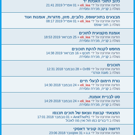
כלוב לתוכי האכלת יד
הודעה אחרונה על ידי
eli_lea
«
01 אפריל 2019 21:41
נשלח ב
קנייה, מכירה ומסירה.
מבצעים בתוכישופס, כלובים, מזון, מדגרות, אומנות ועוד
הודעה אחרונה על ידי
eli_lea
«
01 אפריל 2019 08:17
נשלח ב
תוכי שופס
אומנת מקצועית לתוכים
הודעה אחרונה על ידי
eli_lea
«
25 פברואר 2019 18:53
נשלח ב
קנייה, מכירה ומסירה.
מחפש לקנות להקת תוכונים
הודעה אחרונה על ידי
תוכוןt
«
16 פברואר 2019 14:38
נשלח ב
קנייה, מכירה ומסירה.
תוכונים
הודעה אחרונה על ידי
Or89
«
28 נובמבר 2018 12:31
נשלח ב
מענה וטרנרי
נורת חימום לבעלי חיים
הודעה אחרונה על ידי
eli_lea
«
24 נובמבר 2018 14:30
נשלח ב
קנייה, מכירה ומסירה.
סט לבניית אומנת.
הודעה אחרונה על ידי
eli_lea
«
24 נובמבר 2018 14:29
נשלח ב
קנייה, מכירה ומסירה.
המצאתי קבוצת ווצאפ של תוכים תכנסו
הודעה אחרונה על ידי
AmitThePt1
«
01 נובמבר 2018 17:01
נשלח ב
דיבורים כמו חול ואין מה לאכול
דרושה נקבה קוניור דאסקי
הודעה אחרונה על ידי
ג.ג
«
31 אוקטובר 2018 23:06