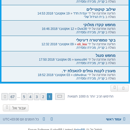
נשלח ב
קנייה, מכירה ומסירה.
שילוב קוקוטיילים
הודעה אחרונה על ידי
עמית חדד
«
19 אוקטובר 2018 14:53
נשלח ב
בית הגידול שלי
מחפש קקדו מולוקי
הודעה אחרונה על ידי
Dvir28
«
12 אוקטובר 2018 16:46
נשלח ב
קנייה, מכירה ומסירה.
בקר טמפרטורה דיגיטלי
הודעה אחרונה על ידי
eli_lea
«
09 אוקטובר 2018 12:32
נשלח ב
קנייה, מכירה ומסירה.
מחפש סנגל
הודעה אחרונה על ידי
tomco94
«
05 אוקטובר 2018 17:50
נשלח ב
קנייה, מכירה ומסירה.
מעונין לקנות גוזלים להאכלת יד.
הודעה אחרונה על ידי
cbhvdrux
«
03 אוקטובר 2018 18:52
נשלח ב
קנייה, מכירה ומסירה.
דף
1
מתוך
67
67
5
4
3
2
1
הבא
החיפוש הניב יותר מ 1000 תוצאות
…
עבור אל
עמוד ראשי
כל הזמנים הם
UTC+03:00
מופעל על ידי
phpBB
® Forum Software © phpBB Limited