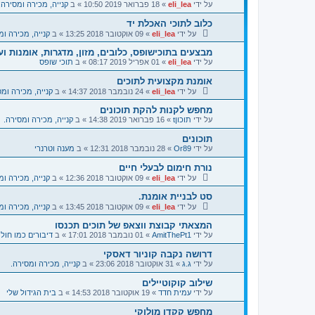
על ידי
eli_lea
»
18 פברואר 2019 10:50
» ב
קנייה, מכירה ומסירה.
כלוב לתוכי האכלת יד
על ידי
eli_lea
»
09 אוקטובר 2018 13:25
» ב
קנייה, מכירה ומ
מבצעים בתוכישופס, כלובים, מזון, מדגרות, אומנות וע
על ידי
eli_lea
»
01 אפריל 2019 08:17
» ב
תוכי שופס
אומנת מקצועית לתוכים
על ידי
eli_lea
»
24 נובמבר 2018 14:37
» ב
קנייה, מכירה ומס
מחפש לקנות להקת תוכונים
על ידי
תוכוןt
»
16 פברואר 2019 14:38
» ב
קנייה, מכירה ומסירה.
תוכונים
על ידי
Or89
»
28 נובמבר 2018 12:31
» ב
מענה וטרנרי
נורת חימום לבעלי חיים
על ידי
eli_lea
»
09 אוקטובר 2018 12:36
» ב
קנייה, מכירה ומ
סט לבניית אומנת.
על ידי
eli_lea
»
09 אוקטובר 2018 13:45
» ב
קנייה, מכירה ומ
המצאתי קבוצת ווצאפ של תוכים תכנסו
על ידי
AmitThePt1
»
01 נובמבר 2018 17:01
» ב
דיבורים כמו חול 
דרושה נקבה קוניור דאסקי
על ידי
ג.ג
»
31 אוקטובר 2018 23:06
» ב
קנייה, מכירה ומסירה.
שילוב קוקוטיילים
על ידי
עמית חדד
»
19 אוקטובר 2018 14:53
» ב
בית הגידול שלי
מחפש קקדו מולוקי