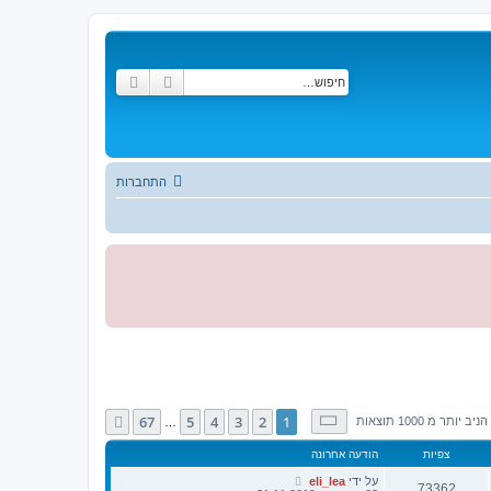
חיפוש
חיפוש מתקדם
התחברות
דף
1
מתוך
67
67
5
4
3
2
1
הבא
 יותר מ 1000 תוצאות
…
צפיות
הודעה אחרונה
על ידי
eli_lea
73362