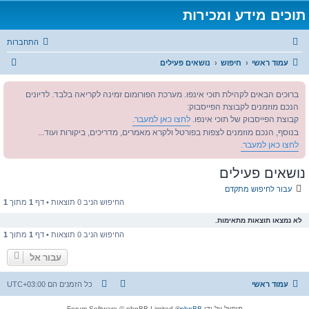
תוכים מידע ומכירות
התחברות
ח
עמוד ראשי
חיפוש
נושאים פעילים
י
ברוכים הבאים לקהילת תוכי אינפו. מערכת הפורומום זמינה לקריאה בלבד. לדיונים
פ
הנכם מוזמנים לקבוצת הפייסבוק:
ו
קבוצת הפייסבוק של תוכי אינפו.
לחצו כאן למעבר.
ש
בנוסף, הנכם מוזמנים לצפות בפורטל ולקרא מאמרים, מדריכים, ביקורות ועוד...
לחצו כאן למעבר.
נושאים פעילים
עבור לחיפוש מתקדם
החיפוש הניב 0 תוצאות • דף
1
מתוך
1
לא נמצאו תוצאות מתאימות.
החיפוש הניב 0 תוצאות • דף
1
מתוך
1
עבור אל
עמוד ראשי
כל הזמנים הם
UTC+03:00
מופעל על ידי
phpBB
® Forum Software © phpBB Limited