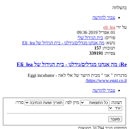
בהצלחה
עבור להודעה
על ידי
eli_lea
01 אפריל 2019 09:36
פורום:
בית הגידול שלי
נושא:
מה אנחנו מגדלים/גידלנו - בית הגידול של Eli_lea
תגובות:
157
צפיות:
339191
Re: מה אנחנו מגדלים/גידלנו - בית הגידול של Eli_lea
מדגרות " אגי " מבית היוצר של אלי לאה - Eggi incubator
https://www.eggi.co.il/
עבור להודעה
תצוגה:
מיון לפי:
סדר:
החיפוש הניב 31794 תוצאות