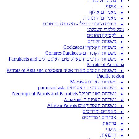
↲ בתי גידול מחו"ל
↲ אילוף
↲ מאמרים אילוף
↲ מאמרים התנהגות
↲ תוכים וציפורים כללי - תמונות \ סרטונים
מכל מלמדי השכלתי
↲ לקסיקון התוכים
↲ משפחת הלורים
↲ משפחת הקאקדו Cockatoos
↲ משפחת הקוניורים Conures Parakeets
↲ משפחת התוכים והפארקיטים האוסטרלים Parrakeets and
Parrots of Australia
↲ משפחת התוכים מאזור אסיה והפסיפיק Parrots of Asia and
Pacific region
↲ משפחת הארות Macaws
↲ משפחת התוכים האסייתים parrots of asia
↲ משפחת נאוטרופיקל Neotropical Parrots and Parrotlets
↲ משפחת האמזונות Amazons
↲ משפחת האפריקאים African Parrots
↲ מאמרים ומדריכים
↲ אביזרים \ מדריכים
↲ בריאות
↲ אילוף
↲ התנהגות