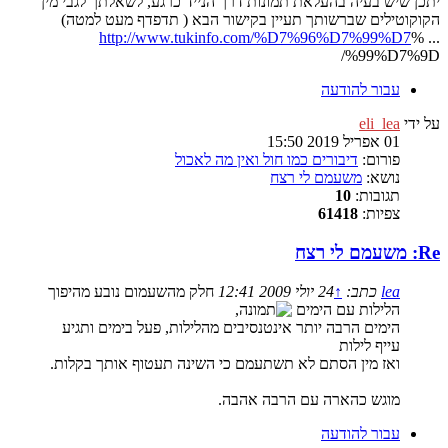
יתכן שיש בעיה בהעלאת תמונות דרך הנייד כרגע, לשאלתך לגבי מין
הקוקוטילים שברשותך תעיין בקישור הבא ( תדפדף מעט למטה)
http://www.tukinfo.com/%D7%96%D7%99%D7
% ...
%99%D7%9D/
עבור להודעה
על ידי
eli_lea
01 אפריל 2019 15:50
פורום:
דיבורים כמו חול ואין מה לאכול
נושא:
משעמם לי רצח
תגובות:
10
צפיות:
61418
Re: משעמם לי רצח
lea
כתב:
↑
24 יולי 2009 12:41
חלק מהשעמום נובע מהיפוך
הלילות עם הימים
,
הימים הרבה יותר אינטנסיבים מהלילות, פעל בימים ותגיע
עייף לילות
ואז מין הסתם לא תשתעמם כי השינה תעטוף אותך בקלות.
מוגש כהארה עם הרבה אהבה.
עבור להודעה