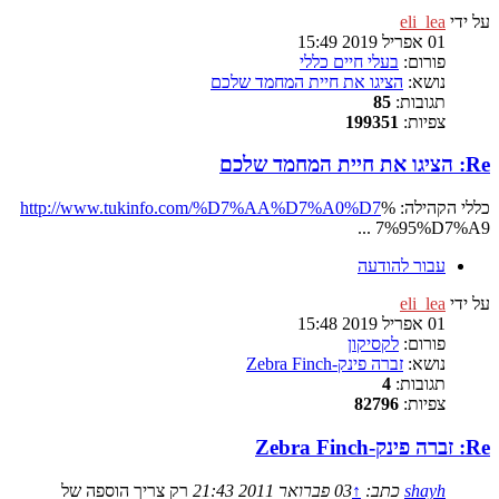
על ידי
eli_lea
01 אפריל 2019 15:49
פורום:
בעלי חיים כללי
נושא:
הציגו את חיית המחמד שלכם
תגובות:
85
צפיות:
199351
Re: הציגו את חיית המחמד שלכם
כללי הקהילה:
%
http://www.tukinfo.com/%D7%AA%D7%A0%D7
... 7%95%D7%A9
עבור להודעה
על ידי
eli_lea
01 אפריל 2019 15:48
פורום:
לקסיקון
נושא:
זברה פינק-Zebra Finch
תגובות:
4
צפיות:
82796
Re: זברה פינק-Zebra Finch
shayh
כתב:
↑
03 פברואר 2011 21:43
רק צריך הוספה של