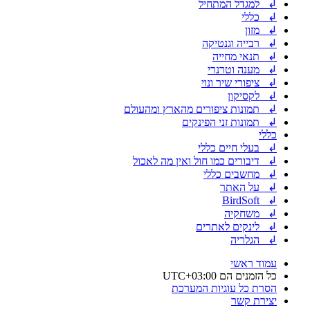
↲ למגדל המתחיל
↲ כללי
↲ מזון
↲ רבייה וגנטיקה
↲ תנאי מחייה
↲ מענה וטרנרי
↲ ציפורי שיר ונוי
↲ לקסיקון
↲ תמונות ציפורים מהארץ ומהעולם
↲ תמונות זני הפינקים
כללי
↲ בעלי חיים כללי
↲ דיבורים כמו חול ואין מה לאכול
↲ מחשבים כללי
↲ על האתר
↲ BirdSoft
↲ משחקיה
↲ לינקים לאתרים
↲ הגלריה
עמוד ראשי
כל הזמנים הם
UTC+03:00
הסרת כל עוגיות המערכת
יצירת קשר