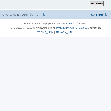
עמוד ראשי
כל הזמנים הם
UTC+03:00
מופעל על ידי
phpBB
® Forum Software © phpBB Limited
מבוסס על
phpBB.co.il - פורומים בעברית
. כל הזכויות שמורות © 2017 - phpBB.co.il.
TERMS_LINK
|
PRIVACY_LINK