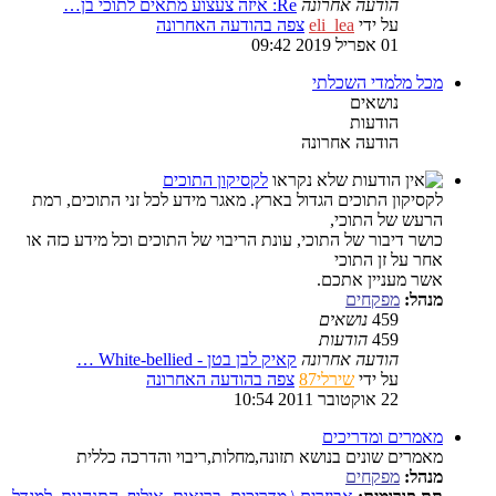
הודעה אחרונה
Re: איזה צעצוע מתאים לתוכי בן…
על ידי
eli_lea
צפה בהודעה האחרונה
01 אפריל 2019 09:42
מכל מלמדי השכלתי
נושאים
הודעות
הודעה אחרונה
לקסיקון התוכים
לקסיקון התוכים הגדול בארץ. מאגר מידע לכל זני התוכים, רמת
הרעש של התוכי,
כושר דיבור של התוכי, עונת הריבוי של התוכים וכל מידע כזה או
אחר על זן התוכי
אשר מעניין אתכם.
מנהל:
מפקחים
459
נושאים
459
הודעות
הודעה אחרונה
קאיק לבן בטן - White-bellied …
על ידי
שירלי87
צפה בהודעה האחרונה
22 אוקטובר 2011 10:54
מאמרים ומדריכים
מאמרים שונים בנושא תזונה,מחלות,ריבוי והדרכה כללית
מנהל:
מפקחים