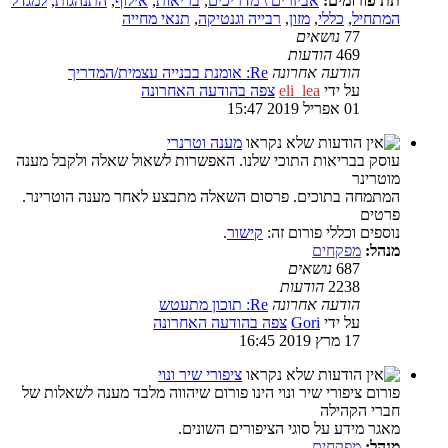
תת פורומים:
אביזרים \ מדריכים
,
בריאות
,
אילוף
,
התנהגות
,
למגדל
המתחיל
,
כללי
,
מזון
,
רבייה וגנטיקה
,
תנאי מחייה
77
נושאים
469
הודעות
הודעה אחרונה
Re: אומנת בבנייה עצמית/המדריך
על ידי
eli_lea
צפה בהודעה האחרונה
01 אפריל 2019 15:47
מענה וטרנרי
עוסק בבריאות התוכי שלנו. האפשרות לשאול שאלה ולקבל מענה
מוטרינר
המתמחה בתוכים. פרסום השאלה מתבצע לאחר מענה הוטרינר.
פרטים
נוספים וכללי פורום זה:
קישור
.
מנהל:
מפקחים
687
נושאים
2238
הודעות
הודעה אחרונה
Re: תוכון מתעטש
על ידי
Gori
צפה בהודעה האחרונה
17 מרץ 2019 16:45
ציפורי שיר ונוי
פורום ציפורי שיר ונוי הינו פורום שיהווה מלבד מענה לשאלות של
חברי הקהילה
מאגר מידע על סוגי הציפורים השונים.
מנהל:
מפקחים