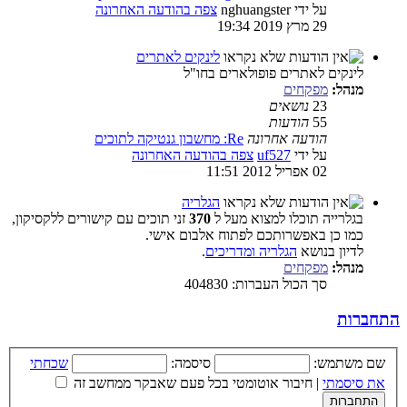
על ידי
nghuangster
צפה בהודעה האחרונה
29 מרץ 2019 19:34
לינקים לאתרים
לינקים לאתרים פופולארים בחו"ל
מנהל:
מפקחים
23
נושאים
55
הודעות
הודעה אחרונה
Re: מחשבון גנטיקה לתוכים
על ידי
uf527
צפה בהודעה האחרונה
02 אפריל 2012 11:51
הגלריה
בגלרייה תוכלו למצוא מעל ל
370
זני תוכים עם קישורים ללקסיקון,
כמו כן באפשרותכם לפתוח אלבום אישי.
לדיון בנושא
הגלריה ומדריכים
.
מנהל:
מפקחים
סך הכול העברות: 404830
התחברות
שם משתמש:
סיסמה:
שכחתי
את סיסמתי
|
חיבור אוטומטי בכל פעם שאבקר ממחשב זה