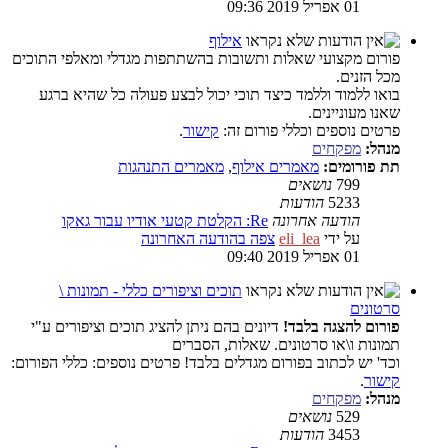
01 אפריל 2019 09:36
אילוף
פורום מקצועי שאלות ותשובות בהשתתפות מגדלי ומאלפי התוכים
מכל הזנים.
בואו ללמוד וללמד כיצד תוכי יכול לבצע פעולה כל שהיא ברגע
שאנו מעוניינים.
פרטים נוספים וכללי פורום זה:
קישור
.
מנהל:
מפקחים
תת פורומים:
מאמרים אילוף
,
מאמרים התנהגות
799
נושאים
5233
הודעות
הודעה אחרונה
Re: הקלטת קטעי אודיו עבור גאקו
על ידי
eli_lea
צפה בהודעה האחרונה
01 אפריל 2019 09:40
תוכים וציפורים כללי - תמונות \
סרטונים
פורום להצגה בלבד!
דיונים בהם ניתן להציג תוכים וציפורים ע"י
תמונות ו\או סרטונים. שאלות, הסברים
וכד' יש לכתוב בפורום מגדלים בלבד! פרטים נוספים: כללי הפורום:
קישור
.
מנהל:
מפקחים
529
נושאים
3453
הודעות