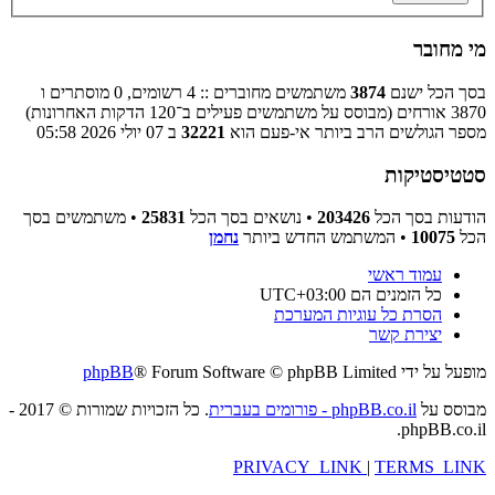
מי מחובר
בסך הכל ישנם
3874
משתמשים מחוברים :: 4 רשומים, 0 מוסתרים ו
3870 אורחים (מבוסס על משתמשים פעילים ב־120 הדקות האחרונות)
מספר הגולשים הרב ביותר אי-פעם הוא
32221
ב 07 יולי 2026 05:58
סטטיסטיקות
הודעות בסך הכל
203426
• נושאים בסך הכל
25831
• משתמשים בסך
הכל
10075
• המשתמש החדש ביותר
נחמן
עמוד ראשי
כל הזמנים הם
UTC+03:00
הסרת כל עוגיות המערכת
יצירת קשר
מופעל על ידי
® Forum Software © phpBB Limited
phpBB
מבוסס על
phpBB.co.il - פורומים בעברית
. כל הזכויות שמורות © 2017 -
phpBB.co.il.
PRIVACY_LINK
|
TERMS_LINK