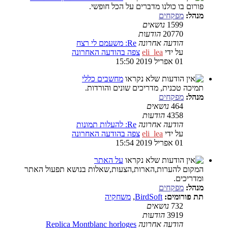
פורום בו כולנו מדברים על הכל חופשי.
מנהל:
מפקחים
1599
נושאים
20770
הודעות
הודעה אחרונה
Re: משעמם לי רצח
על ידי
eli_lea
צפה בהודעה האחרונה
01 אפריל 2019 15:50
מחשבים כללי
תמיכה טכנית, מדריכים שונים והורדות.
מנהל:
מפקחים
464
נושאים
4358
הודעות
הודעה אחרונה
Re: להעלות תמונות
על ידי
eli_lea
צפה בהודעה האחרונה
01 אפריל 2019 15:54
על האתר
המקום להערות,הארות,הצעות,שאלות בנושא תפעול האתר
ומדריכים.
מנהל:
מפקחים
תת פורומים:
BirdSoft
,
משחקיה
732
נושאים
3919
הודעות
הודעה אחרונה
Replica Montblanc horloges