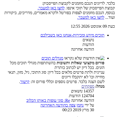
בלבד. לדיונים הנכם מוזמנים לקבוצת הפייסבוק:
קבוצת הפייסבוק של תוכי אינפו.
לחצו כאן למעבר.
בנוסף, הנכם מוזמנים לצפות בפורטל ולקרא מאמרים, מדריכים, ביקורות
ועוד...
לחצו כאן למעבר.
כעת 09 אוגוסט 2026 12:55
תוכים מידע ומכירות-אנחנו כאן בשבילכם
נושאים
הודעות
הודעה אחרונה
מגדלים תוכים
פורום מקצועי שאלות ותשובות
בהשתתפות מגדלי תוכים מכל
הזנים. בכל דיון יש לכתוב כותרת
עניינית ולתת פרטים מלאים בכל דיון: סוג התוכי, גיל, מזון, תנאי
מחייה וכו' לא יתקבלו דיונים
לשם הצגה בלבד. פרטים נוספים וכללי פורום זה:
קישור
.
מנהל:
מפקחים
14357
נושאים
124704
הודעות
הודעה אחרונה
Re: סוגי עופות באותו הכלוב
על ידי
נחמן
צפה בהודעה האחרונה
30 מרץ 2019 00:23