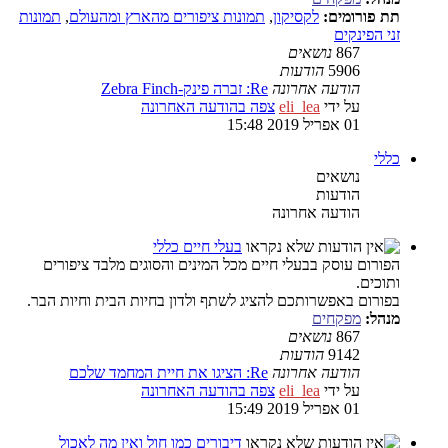
תת פורומים:
לקסיקון
,
תמונות ציפורים מהארץ ומהעולם
,
תמונות
זני הפינקים
867
נושאים
5906
הודעות
הודעה אחרונה
Re: זברה פינק-Zebra Finch
על ידי
eli_lea
צפה בהודעה האחרונה
01 אפריל 2019 15:48
כללי
נושאים
הודעות
הודעה אחרונה
בעלי חיים כללי
הפורום עוסק בבעלי חיים מכל המינים והסוגים מלבד ציפורים
ותוכים.
בפורום באפשרותכם להציג לשתף ולדון בחיות הבית וחיות הבר.
מנהל:
מפקחים
867
נושאים
9142
הודעות
הודעה אחרונה
Re: הציגו את חיית המחמד שלכם
על ידי
eli_lea
צפה בהודעה האחרונה
01 אפריל 2019 15:49
דיבורים כמו חול ואין מה לאכול