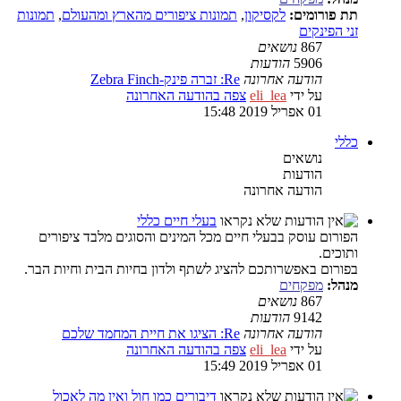
תת פורומים:
לקסיקון
,
תמונות ציפורים מהארץ ומהעולם
,
תמונות
זני הפינקים
867
נושאים
5906
הודעות
הודעה אחרונה
Re: זברה פינק-Zebra Finch
על ידי
eli_lea
צפה בהודעה האחרונה
01 אפריל 2019 15:48
כללי
נושאים
הודעות
הודעה אחרונה
בעלי חיים כללי
הפורום עוסק בבעלי חיים מכל המינים והסוגים מלבד ציפורים
ותוכים.
בפורום באפשרותכם להציג לשתף ולדון בחיות הבית וחיות הבר.
מנהל:
מפקחים
867
נושאים
9142
הודעות
הודעה אחרונה
Re: הציגו את חיית המחמד שלכם
על ידי
eli_lea
צפה בהודעה האחרונה
01 אפריל 2019 15:49
דיבורים כמו חול ואין מה לאכול