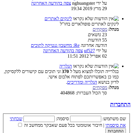
על ידי
nghuangster
צפה בהודעה האחרונה
29 מרץ 2019 19:34
לינקים לאתרים
לינקים לאתרים פופולארים בחו"ל
מנהל:
מפקחים
23
נושאים
55
הודעות
הודעה אחרונה
Re: מחשבון גנטיקה לתוכים
על ידי
uf527
צפה בהודעה האחרונה
02 אפריל 2012 11:51
הגלריה
בגלרייה תוכלו למצוא מעל ל
370
זני תוכים עם קישורים ללקסיקון,
כמו כן באפשרותכם לפתוח אלבום אישי.
לדיון בנושא
הגלריה ומדריכים
.
מנהל:
מפקחים
סך הכול העברות: 404868
התחברות
שם משתמש:
סיסמה:
שכחתי
את סיסמתי
|
חיבור אוטומטי בכל פעם שאבקר ממחשב זה