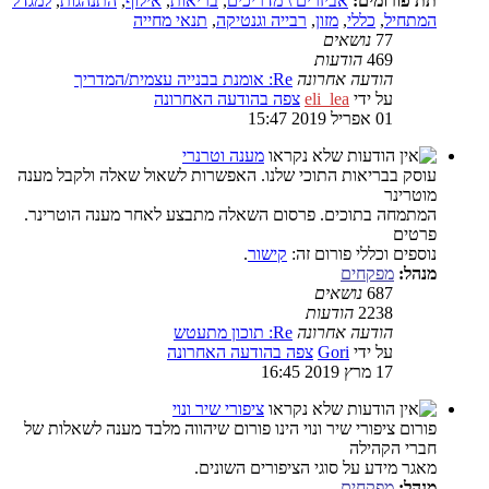
תת פורומים:
אביזרים \ מדריכים
,
בריאות
,
אילוף
,
התנהגות
,
למגדל
המתחיל
,
כללי
,
מזון
,
רבייה וגנטיקה
,
תנאי מחייה
77
נושאים
469
הודעות
הודעה אחרונה
Re: אומנת בבנייה עצמית/המדריך
על ידי
eli_lea
צפה בהודעה האחרונה
01 אפריל 2019 15:47
מענה וטרנרי
עוסק בבריאות התוכי שלנו. האפשרות לשאול שאלה ולקבל מענה
מוטרינר
המתמחה בתוכים. פרסום השאלה מתבצע לאחר מענה הוטרינר.
פרטים
נוספים וכללי פורום זה:
קישור
.
מנהל:
מפקחים
687
נושאים
2238
הודעות
הודעה אחרונה
Re: תוכון מתעטש
על ידי
Gori
צפה בהודעה האחרונה
17 מרץ 2019 16:45
ציפורי שיר ונוי
פורום ציפורי שיר ונוי הינו פורום שיהווה מלבד מענה לשאלות של
חברי הקהילה
מאגר מידע על סוגי הציפורים השונים.
מנהל:
מפקחים