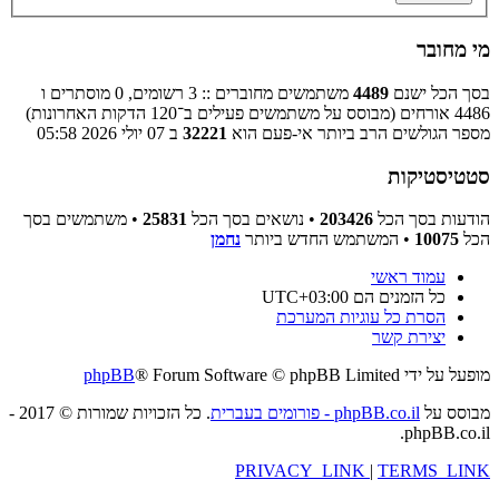
מי מחובר
בסך הכל ישנם
4489
משתמשים מחוברים :: 3 רשומים, 0 מוסתרים ו
4486 אורחים (מבוסס על משתמשים פעילים ב־120 הדקות האחרונות)
מספר הגולשים הרב ביותר אי-פעם הוא
32221
ב 07 יולי 2026 05:58
סטטיסטיקות
הודעות בסך הכל
203426
• נושאים בסך הכל
25831
• משתמשים בסך
הכל
10075
• המשתמש החדש ביותר
נחמן
עמוד ראשי
כל הזמנים הם
UTC+03:00
הסרת כל עוגיות המערכת
יצירת קשר
מופעל על ידי
® Forum Software © phpBB Limited
phpBB
מבוסס על
phpBB.co.il - פורומים בעברית
. כל הזכויות שמורות © 2017 -
phpBB.co.il.
PRIVACY_LINK
|
TERMS_LINK