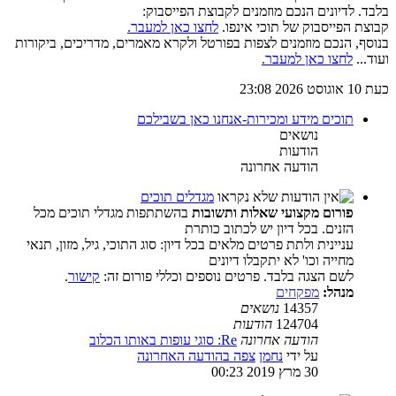
בלבד. לדיונים הנכם מוזמנים לקבוצת הפייסבוק:
קבוצת הפייסבוק של תוכי אינפו.
לחצו כאן למעבר.
בנוסף, הנכם מוזמנים לצפות בפורטל ולקרא מאמרים, מדריכים, ביקורות
ועוד...
לחצו כאן למעבר.
כעת 10 אוגוסט 2026 23:08
תוכים מידע ומכירות-אנחנו כאן בשבילכם
נושאים
הודעות
הודעה אחרונה
מגדלים תוכים
פורום מקצועי שאלות ותשובות
בהשתתפות מגדלי תוכים מכל
הזנים. בכל דיון יש לכתוב כותרת
עניינית ולתת פרטים מלאים בכל דיון: סוג התוכי, גיל, מזון, תנאי
מחייה וכו' לא יתקבלו דיונים
לשם הצגה בלבד. פרטים נוספים וכללי פורום זה:
קישור
.
מנהל:
מפקחים
14357
נושאים
124704
הודעות
הודעה אחרונה
Re: סוגי עופות באותו הכלוב
על ידי
נחמן
צפה בהודעה האחרונה
30 מרץ 2019 00:23