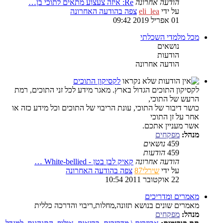
הודעה אחרונה
Re: איזה צעצוע מתאים לתוכי בן…
על ידי
eli_lea
צפה בהודעה האחרונה
01 אפריל 2019 09:42
מכל מלמדי השכלתי
נושאים
הודעות
הודעה אחרונה
לקסיקון התוכים
לקסיקון התוכים הגדול בארץ. מאגר מידע לכל זני התוכים, רמת
הרעש של התוכי,
כושר דיבור של התוכי, עונת הריבוי של התוכים וכל מידע כזה או
אחר על זן התוכי
אשר מעניין אתכם.
מנהל:
מפקחים
459
נושאים
459
הודעות
הודעה אחרונה
קאיק לבן בטן - White-bellied …
על ידי
שירלי87
צפה בהודעה האחרונה
22 אוקטובר 2011 10:54
מאמרים ומדריכים
מאמרים שונים בנושא תזונה,מחלות,ריבוי והדרכה כללית
מנהל:
מפקחים