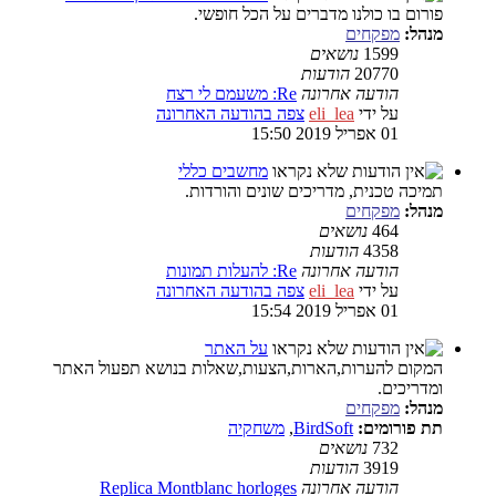
פורום בו כולנו מדברים על הכל חופשי.
מנהל:
מפקחים
1599
נושאים
20770
הודעות
הודעה אחרונה
Re: משעמם לי רצח
על ידי
eli_lea
צפה בהודעה האחרונה
01 אפריל 2019 15:50
מחשבים כללי
תמיכה טכנית, מדריכים שונים והורדות.
מנהל:
מפקחים
464
נושאים
4358
הודעות
הודעה אחרונה
Re: להעלות תמונות
על ידי
eli_lea
צפה בהודעה האחרונה
01 אפריל 2019 15:54
על האתר
המקום להערות,הארות,הצעות,שאלות בנושא תפעול האתר
ומדריכים.
מנהל:
מפקחים
תת פורומים:
BirdSoft
,
משחקיה
732
נושאים
3919
הודעות
הודעה אחרונה
Replica Montblanc horloges