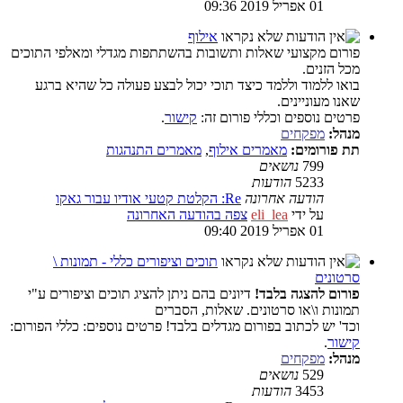
01 אפריל 2019 09:36
אילוף
פורום מקצועי שאלות ותשובות בהשתתפות מגדלי ומאלפי התוכים
מכל הזנים.
בואו ללמוד וללמד כיצד תוכי יכול לבצע פעולה כל שהיא ברגע
שאנו מעוניינים.
פרטים נוספים וכללי פורום זה:
קישור
.
מנהל:
מפקחים
תת פורומים:
מאמרים אילוף
,
מאמרים התנהגות
799
נושאים
5233
הודעות
הודעה אחרונה
Re: הקלטת קטעי אודיו עבור גאקו
על ידי
eli_lea
צפה בהודעה האחרונה
01 אפריל 2019 09:40
תוכים וציפורים כללי - תמונות \
סרטונים
פורום להצגה בלבד!
דיונים בהם ניתן להציג תוכים וציפורים ע"י
תמונות ו\או סרטונים. שאלות, הסברים
וכד' יש לכתוב בפורום מגדלים בלבד! פרטים נוספים: כללי הפורום:
קישור
.
מנהל:
מפקחים
529
נושאים
3453
הודעות