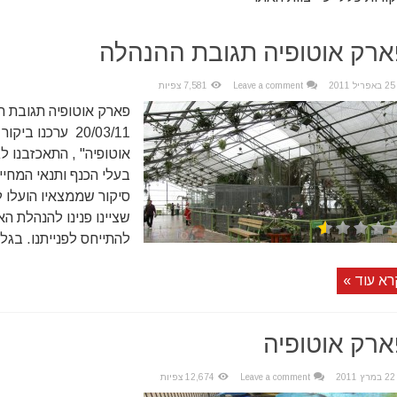
ארק אוטופיה תגובת ההנהלה
25 באפריל 2011
Leave a comment
7,581 צפיות
פארק אוטופיה תגובת ה
20/03/11 ערכנו 
אוטופיה" , התאכזבנו 
בעלי הכנף ותנאי המחייה
סיקור שממצאיו הועלו ל
שציינו פנינו להנהלת 
להתייחס לפנייתנו. בגלל
רא עוד »
רק אוטופיה
22 במרץ 2011
Leave a comment
12,674 צפיות