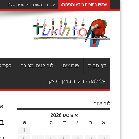
עכשיו בתוכים מידע ומכירות:
עכברים מסוכנים לתוכים שלי?
דף הבית
פורומים
לוח קניה ומכירה
לקסיקו
אלי לאה גידול וריבוי זן הג'אקו
לוח שנה
אוגוסט 2026
בי
א
ב
ג
ד
ה
ו
ש
1
ביק
8
7
6
5
4
3
2