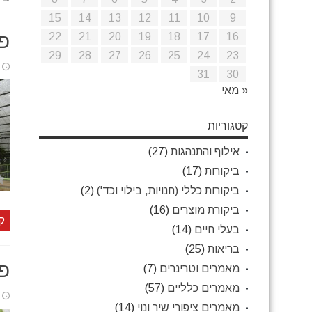
15
14
13
12
11
10
9
22
21
20
19
18
17
16
פ
29
28
27
26
25
24
23
31
30
« מאי
קטגוריות
אילוף והתנהגות
(27)
ביקורות
(17)
ביקורות כללי (חנויות, בילוי וכד')
(2)
ביקורת מוצרים
(16)
ק
בעלי חיים
(14)
בריאות
(25)
פא
מאמרים וטרינרים
(7)
מאמרים כלליים
(57)
מאמרים ציפורי שיר ונוי
(14)