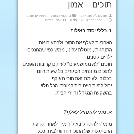
תוכים – אמון
פורסם ע"י:
תוכיאינפו
ב
אילוף והתנהגות
,
מאמרים תוכים
25 בספטמבר 2010
0
5,957 צפיות
1.
כללי יסוד באילוף
האחריות לאלף את התוכי ולהתאים את
התנהגותו, מוטלת עלינו, ממש כפי שמחנכים
ילדים קטנים.
תוכים "לא ממושמעים" לעיתים קרובות הופכים
לתוכים מוזנחים הסגורים כל שעות היום
בכלוב. לעומת זאת תוכי מאולף
יכול להיות חיית בית למופת. הכל תלוי
בהשקעת המגדל ודיירי הבית.
א.
מתי להתחיל לאלף
?
מומלץ להתחיל באילוף מיד לאחר תקופת
ההסתגלות של התוכי החדש לבית. ככל